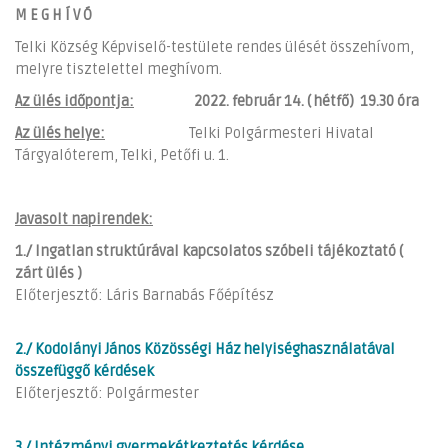
M E G H Í V Ó
Telki Község Képviselő-testülete rendes ülését összehívom,
melyre tisztelettel meghívom.
Az ülés időpontja:
2022. február 14. ( hétfő) 19.30 óra
Az ülés helye:
Telki Polgármesteri Hivatal
Tárgyalóterem, Telki, Petőfi u. 1.
Javasolt napirendek:
1./ Ingatlan struktúrával kapcsolatos szóbeli tájékoztató (
zárt ülés )
Előterjesztő: Láris Barnabás Főépítész
2./ Kodolányi János Közösségi Ház helyiséghasználatával
összefüggő kérdések
Előterjesztő: Polgármester
3./ Intézményi gyermekétkeztetés kérdése