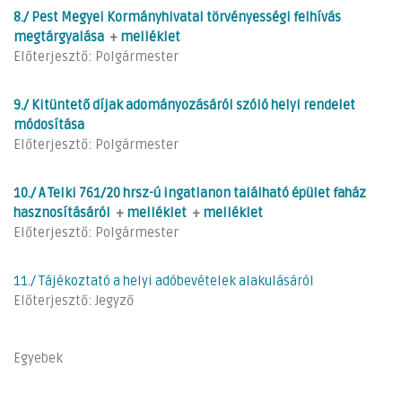
8./ Pest Megyei Kormányhivatal törvényességi felhívás
megtárgyalása
+
melléklet
Előterjesztő: Polgármester
9./ Kitüntető díjak adományozásáról szóló helyi rendelet
módosítása
Előterjesztő: Polgármester
10./ A Telki 761/20 hrsz-ú ingatlanon található épület faház
hasznosításáról
+
melléklet
+
melléklet
Előterjesztő: Polgármester
11./ Tájékoztató a helyi adóbevételek alakulásáról
Előterjesztő: Jegyző
Egyebek