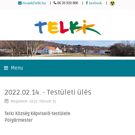
|
|
|
hivatal@telki.hu
06 26 920 800
facebook
Menu
2022.02.14. - Testületi ülés
Megjelent: 2022. február 11.
Telki Község Képviselő-testülete
Polgármester