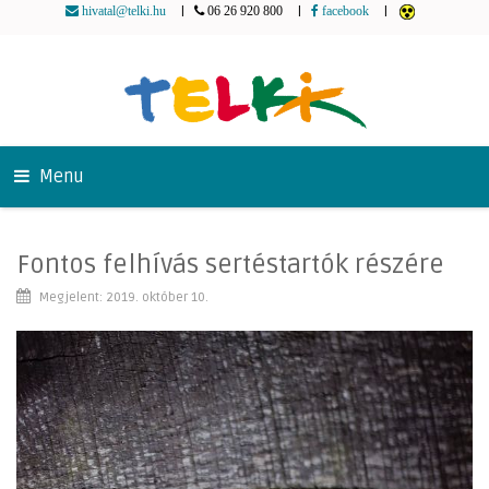
|
|
|
hivatal@telki.hu
06 26 920 800
facebook
Menu
Fontos felhívás sertéstartók részére
Megjelent: 2019. október 10.