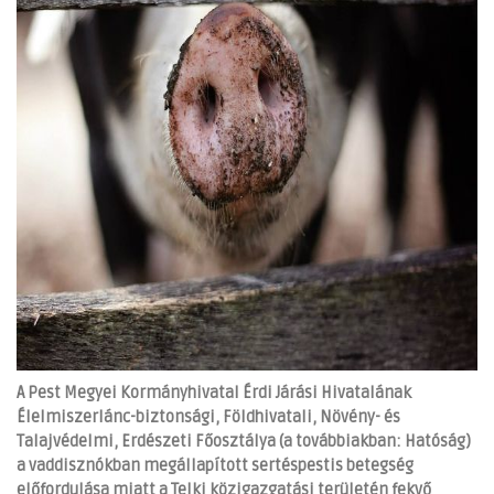
A Pest Megyei Kormányhivatal Érdi Járási Hivatalának
Élelmiszerlánc-biztonsági, Földhivatali, Növény- és
Talajvédelmi, Erdészeti Főosztálya (a továbbiakban: Hatóság)
a vaddisznókban megállapított sertéspestis betegség
előfordulása miatt a Telki közigazgatási területén fekvő