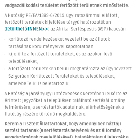
vadgazdálkodási területet fertőzött területnek minősítette.
A Hatóság PE/EA/1389-6/2019. ügyiratszámmal ellátott,
fertőzött területek kijelölése tárgyú határozatában
(
letölthető INNEN>>
) az Afrikai Sertéspestis (ASP) kapcsán
korlátozó rendelkezéseket vezetett be az állatok
tartásának körülményeivel kapcsolatban,
kijelölte a fertőzött területeket, és az azokon lévő
településeket,
a fertőzött területeken belüli meghatározta az úgynevezett
Szigorúan Korlátozott Területeket és településeket,
amelybe Telki is beletartozik.
A Hatóság a járványügyi intézkedések keretében felkérte az
érintett jegyzőket a településen található sertésállomány
felmérésére, a sertéstartók adatainak, elérhetőségének a
Hatóság részére történő megküldésére.
Kérem a Tisztelt Állattartókat, hogy amennyiben háztáji
sertést tartanak (a sertéstartás helyének és az állomány
egyedszámának megjelölésével), haladéktalanul jelezzék a