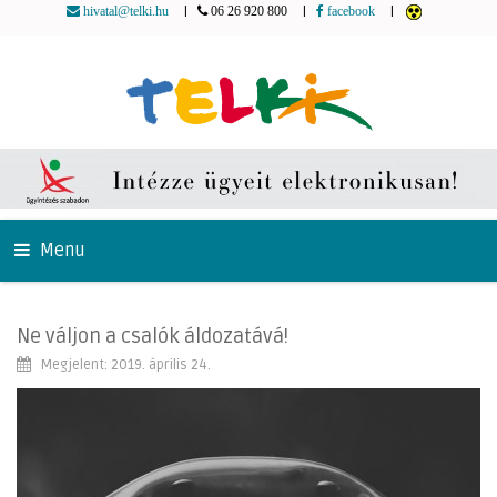
|
|
|
hivatal@telki.hu
06 26 920 800
facebook
Menu
Ne váljon a csalók áldozatává!
Megjelent: 2019. április 24.