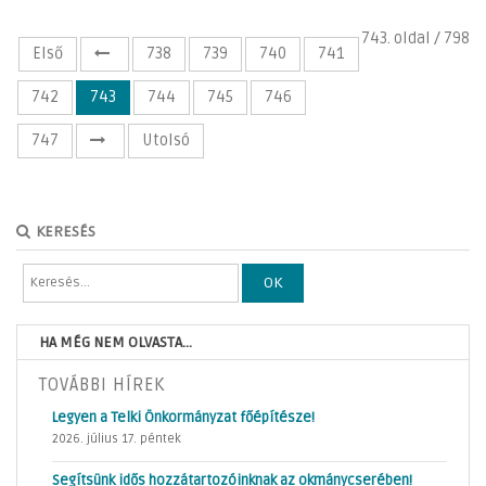
743. oldal / 798
Első
738
739
740
741
742
743
744
745
746
747
Utolsó
KERESÉS
OK
HA MÉG NEM OLVASTA...
TOVÁBBI HÍREK
Legyen a Telki Önkormányzat főépítésze!
2026. július 17. péntek
Segítsünk idős hozzátartozóinknak az okmánycserében!