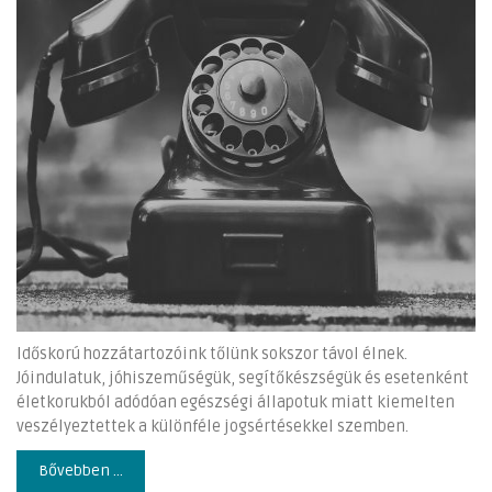
Időskorú hozzátartozóink tőlünk sokszor távol élnek.
Jóindulatuk, jóhiszeműségük, segítőkészségük és esetenként
életkorukból adódóan egészségi állapotuk miatt kiemelten
veszélyeztettek a különféle jogsértésekkel szemben.
Bővebben ...