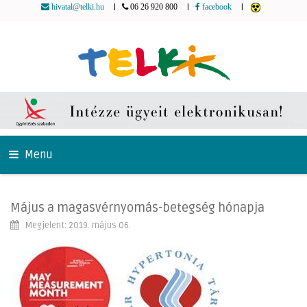
|
|
|
hivatal@telki.hu
06 26 920 800
facebook
Menu
Május a magasvérnyomás-betegség hónapja
Megjelent: 2019. május 06.