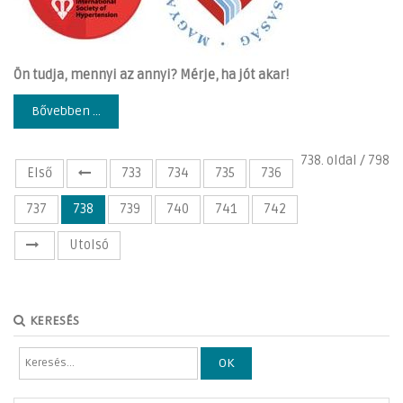
Ön tudja, mennyi az annyi? Mérje, ha jót akar!
Bővebben ...
738. oldal / 798
Első
733
734
735
736
737
738
739
740
741
742
Utolsó
KERESÉS
OK