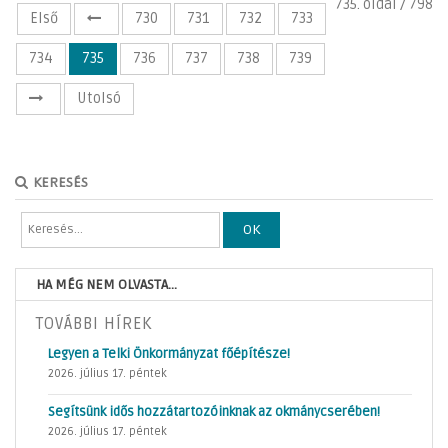
735. oldal / 798
Első
730
731
732
733
734
735
736
737
738
739
Utolsó
KERESÉS
OK
HA MÉG NEM OLVASTA...
TOVÁBBI HÍREK
Legyen a Telki Önkormányzat főépítésze!
2026. július 17. péntek
Segítsünk idős hozzátartozóinknak az okmánycserében!
2026. július 17. péntek