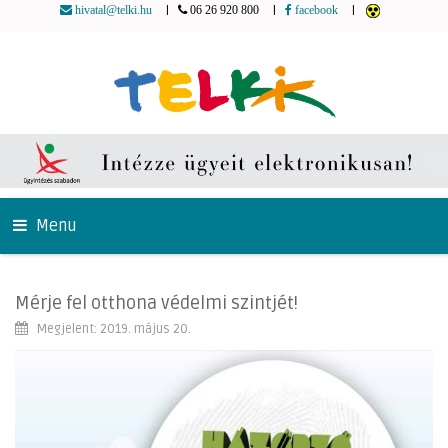
|
|
|
hivatal@telki.hu
06 26 920 800
facebook
Menu
Mérje fel otthona védelmi szintjét!
Megjelent: 2019. május 20.