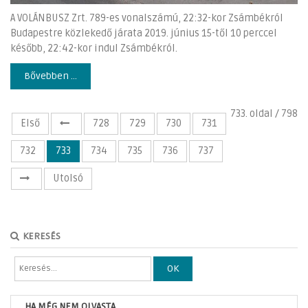
A VOLÁNBUSZ Zrt. 789-es vonalszámú, 22:32-kor Zsámbékról
Budapestre közlekedő járata 2019. június 15-től 10 perccel
később, 22:42-kor indul Zsámbékról.
Bővebben ...
733. oldal / 798
Első
728
729
730
731
732
733
734
735
736
737
Utolsó
KERESÉS
OK
HA MÉG NEM OLVASTA...