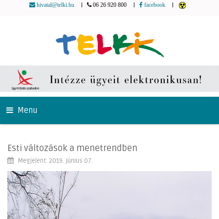
|
|
|
hivatal@telki.hu
06 26 920 800
facebook
Menu
Esti változások a menetrendben
Megjelent: 2019. június 07.