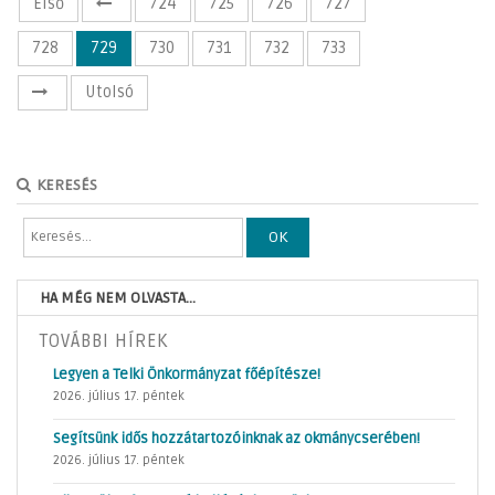
Első
724
725
726
727
728
729
730
731
732
733
Utolsó
KERESÉS
OK
HA MÉG NEM OLVASTA...
TOVÁBBI HÍREK
Legyen a Telki Önkormányzat főépítésze!
2026. július 17. péntek
Segítsünk idős hozzátartozóinknak az okmánycserében!
2026. július 17. péntek