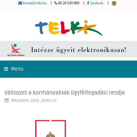
|
|
|
hivatal@telki.hu
06 26 920 800
facebook
Menu
Változott a kormányablak ügyfélfogadási rendje
Megjelent: 2019. június 19.