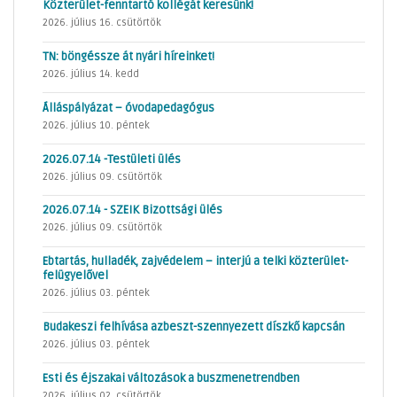
Közterület-fenntartó kollégát keresünk!
2026. július 16. csütörtök
TN: böngéssze át nyári híreinket!
2026. július 14. kedd
Álláspályázat – óvodapedagógus
2026. július 10. péntek
2026.07.14 -Testületi ülés
2026. július 09. csütörtök
2026.07.14 - SZEIK Bizottsági ülés
2026. július 09. csütörtök
Ebtartás, hulladék, zajvédelem – interjú a telki közterület-
felügyelővel
2026. július 03. péntek
Budakeszi felhívása azbeszt-szennyezett díszkő kapcsán
2026. július 03. péntek
Esti és éjszakai változások a buszmenetrendben
2026. július 02. csütörtök