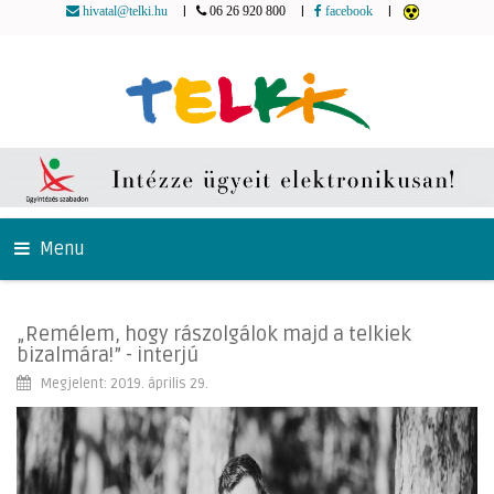
|
|
|
hivatal@telki.hu
06 26 920 800
facebook
Menu
„Remélem, hogy rászolgálok majd a telkiek
bizalmára!” - interjú
Megjelent: 2019. április 29.