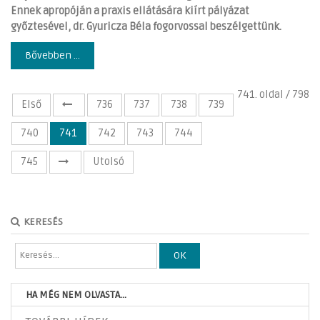
Ennek apropóján a praxis ellátására kiírt pályázat
győztesével, dr. Gyuricza Béla fogorvossal beszélgettünk.
Bővebben ...
741. oldal / 798
Első
736
737
738
739
740
741
742
743
744
745
Utolsó
KERESÉS
OK
HA MÉG NEM OLVASTA...