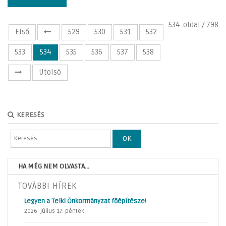
534. oldal / 798
Első
529
530
531
532
533
534
535
536
537
538
Utolsó
KERESÉS
OK
HA MÉG NEM OLVASTA...
TOVÁBBI HÍREK
Legyen a Telki Önkormányzat főépítésze!
2026. július 17. péntek