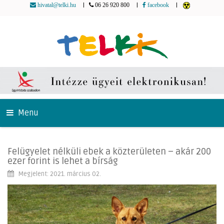
|
|
|
hivatal@telki.hu
06 26 920 800
facebook
Menu
Felügyelet nélküli ebek a közterületen – akár 200
ezer forint is lehet a bírság
Megjelent: 2021. március 02.