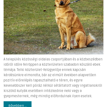
A település közösségi oldalas csoportjában és a közbeszédben
időről időre felröppen a közterületen szabadon kószáló ebek
témája. Telki közterület-felügyelője ennek kapcsán
kérdésünkre elmondta, bár az elmúlt években alapvetően
pozitív előrelépés tapasztalható e téren, és egyre
kevesebbszer kell póráz nélkül sétáltatott vagy ingatlanokról
kiszökő kutyák esetében intézkednie neki vagy a
gyepmesternek, még mindig előfordulnak ilyen esetek.
Bővebben ...