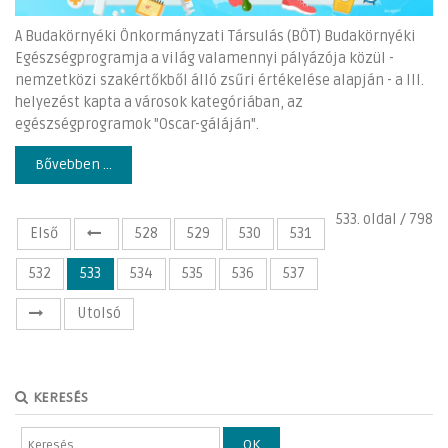
A Budakörnyéki Önkormányzati Társulás (BÖT) Budakörnyéki
Egészségprogramja a világ valamennyi pályázója közül -
nemzetközi szakértőkből álló zsűri értékelése alapján - a III.
helyezést kapta a városok kategóriában, az
egészségprogramok "Oscar-gáláján".
Bővebben ...
533. oldal / 798
Első
528
529
530
531
532
533
534
535
536
537
Utolsó
KERESÉS
OK