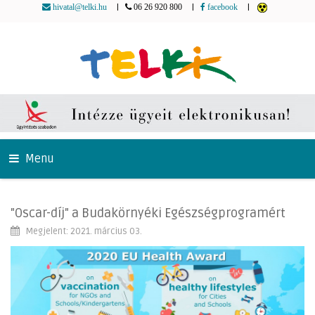
|
|
|
hivatal@telki.hu
06 26 920 800
facebook
Menu
"Oscar-díj" a Budakörnyéki Egészségprogramért
Megjelent: 2021. március 03.