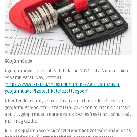
Gépjárműadó
A gépjárművek adóztatási feladatait 2021-től a Nemzeti Adó
és Vámhivatal (NAV) vette át.
(
https://www.telki.hu/index.php/hircikk/2307-valtozas-a-
gepjarmuado-fizetesi-kotelezettsegben
)
A fizetendő adóról, az aktuális fizetési határidőkről és az új
gépjárműadó-bevételi számláról 2021-ben mindenkit értesít
a NAV. A gépjárműadó határozatok kézbesítését az adóhatóság
már megkezdte.
Idén
a gépjárműadó első részletének befizetésére március 15.