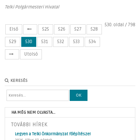
Telki Polgármesteri Hivatal
530. oldal / 798
Első
525
526
527
528
529
530
531
532
533
534
Utolsó
KERESÉS
OK
HA MÉG NEM OLVASTA...
TOVÁBBI HÍREK
Legyen a Telki Önkormányzat főépítésze!