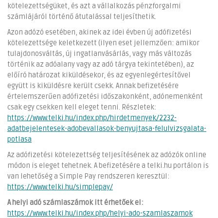
kötelezettségüket, és azt a vállalkozás pénzforgalmi
számlájáról történő átutalással teljesíthetik.
Azon adózó esetében, akinek az idei évben új adófizetési
kötelezettsége keletkezett (ilyen eset jellemzően: amikor
tulajdonosváltás, új ingatlanvásárlás, vagy más változás
történik az adóalany vagy az adó tárgya tekintetében), az
előíró határozat kiküldésekor, és az egyenlegértesítővel
együtt is kiküldésre került csekk. Annak befizetésére
értelemszerűen adófizetési időszakonként, adónemenként
csak egy csekken kell eleget tenni. Részletek:
https://www.telki.hu/index.php/hirdetmenyek/2232-
adatbejelentesek-adobevallasok-benyujtasa-felulvizsgalata-
potlasa
Az adófizetési kötelezettség teljesítésének az adózók online
módon is eleget tehetnek. A befizetésére a telki.hu portálon is
van lehetőség a Simple Pay rendszeren keresztül:
https://www.telki.hu/simplepay/
A helyi adó számlaszámok itt érhetőek el:
https://www.telki.hu/index.php/helyi-ado-szamlaszamok