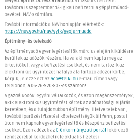
helyett április 15. lesz a határidő.
A második részletet
továbbra is szeptember 15-ig kell befizetni a gépjárműadó-
bevételi NAV-számlára.
További információk a NAV honlapján elérhetők:
https://nav.gov.hu/nav/gyik/gepjarmuado
Építmény- és telekadó
Az építményadó egyenlegértesítők március elején kiküldésre
kerültek az adózók részére. Ha valaki nem kapta meg az
értesítőket, vagy a befizetési csekket, és nem tartozik az
elektronikus ügyintézés hatálya alá tartozó adózói körbe,
kérjük, jelezze ezt az
ado@telki.hu
e-mail címen vagy
telefonon, a 06-26-920-807-es számon!
A gazdálkodók, egyéni vállalkozók, és azon magánszemélyek,
akik elektronikus ügyintézést kértek az adóhatósági eljárás
keretében, és a tulajdonukban építmény, illetve telek van,
továbbá iparűzési fizetési kötelezettségük áll fenn, postai
úton nem kapnak egyenlegértesítő és készpénz befizetési
csekket. Ezen adózok az
E-önkormányzati portál
lekérdező
rendszeréből kérdezhetik le aktuális fizetési