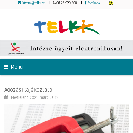
|
|
|
hivatal@telki.hu
06 26 920 800
facebook
Menu
Adózási tájékoztató
Megjelent: 2021. március 12.