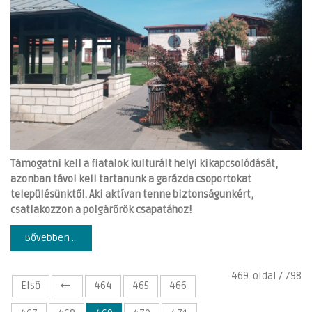
Támogatni kell a fiatalok kulturált helyi kikapcsolódását,
azonban távol kell tartanunk a garázda csoportokat
településünktől. Aki aktívan tenne biztonságunkért,
csatlakozzon a polgárőrök csapatához!
Bővebben ...
469. oldal / 798
Első
464
465
466