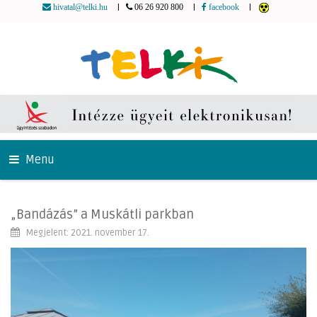
|
|
|
hivatal@telki.hu
06 26 920 800
facebook
Menu
„Bandázás” a Muskátli parkban
Megjelent: 2021. november 17.