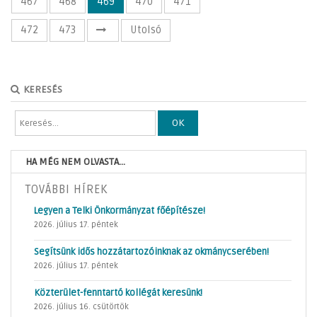
467
468
469
470
471
472
473
Utolsó
KERESÉS
OK
HA MÉG NEM OLVASTA...
TOVÁBBI HÍREK
Legyen a Telki Önkormányzat főépítésze!
2026. július 17. péntek
Segítsünk idős hozzátartozóinknak az okmánycserében!
2026. július 17. péntek
Közterület-fenntartó kollégát keresünk!
2026. július 16. csütörtök