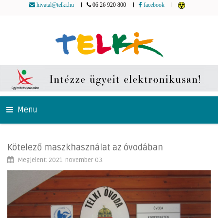
|
|
|
hivatal@telki.hu
06 26 920 800
facebook
Menu
Kötelező maszkhasználat az óvodában
Megjelent: 2021. november 03.