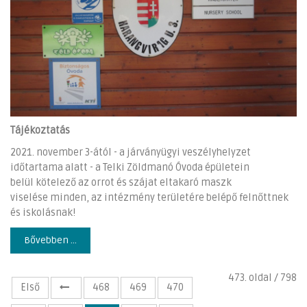
Tájékoztatás
2021. november 3-ától - a járványügyi veszélyhelyzet
időtartama alatt - a Telki Zöldmanó Óvoda épületein
belül kötelező az orrot és szájat eltakaró maszk
viselése minden, az intézmény területére belépő felnőttnek
és iskolásnak!
Bővebben ...
473. oldal / 798
Első
468
469
470