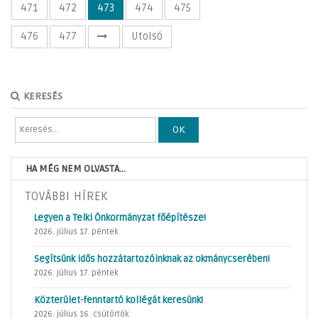
471
472
473
474
475
476
477
Utolsó
KERESÉS
OK
HA MÉG NEM OLVASTA...
TOVÁBBI HÍREK
Legyen a Telki Önkormányzat főépítésze!
2026. július 17. péntek
Segítsünk idős hozzátartozóinknak az okmánycserében!
2026. július 17. péntek
Közterület-fenntartó kollégát keresünk!
2026. július 16. csütörtök