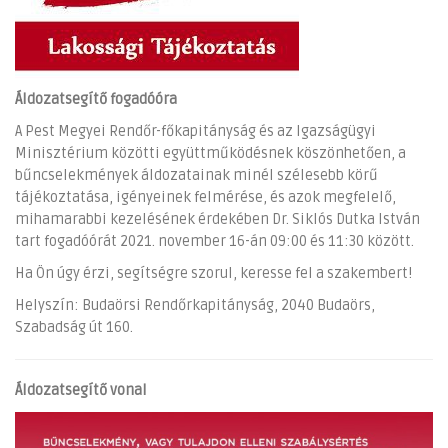
Áldozatsegítő fogadóóra
A Pest Megyei Rendőr-főkapitányság és az Igazságügyi
Minisztérium közötti együttműködésnek köszönhetően, a
bűncselekmények áldozatainak minél szélesebb körű
tájékoztatása, igényeinek felmérése, és azok megfelelő,
mihamarabbi kezelésének érdekében Dr. Siklós Dutka István
tart fogadóórát 2021. november 16-án 09:00 és 11:30 között.
Ha Ön úgy érzi, segítségre szorul, keresse fel a szakembert!
Helyszín: Budaörsi Rendőrkapitányság, 2040 Budaörs,
Szabadság út 160.
Áldozatsegítő vonal