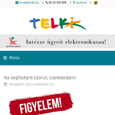
|
|
|
hivatal@telki.hu
06 26 920 800
facebook
Menu
Ha segítségre szorul, cselekedjen!
Megjelent: 2021. november 10.