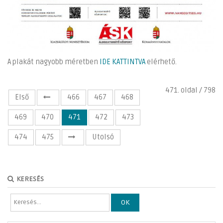
A plakát nagyobb méretben
IDE KATTINTVA
elérhető.
471. oldal / 798
Első
466
467
468
469
470
471
472
473
474
475
Utolsó
KERESÉS
OK