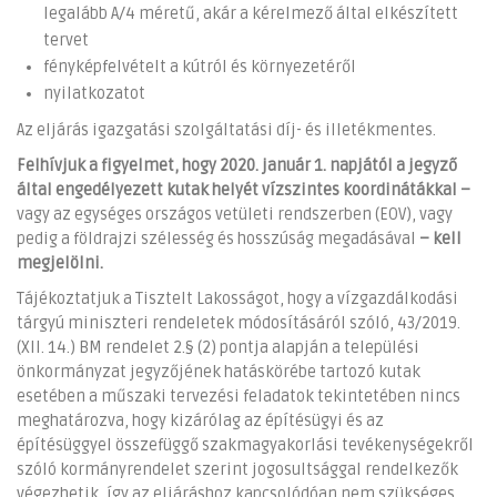
legalább A/4 méretű, akár a kérelmező által elkészített
tervet
fényképfelvételt a kútról és környezetéről
nyilatkozatot
Az eljárás igazgatási szolgáltatási díj- és illetékmentes.
Felhívjuk a figyelmet, hogy 2020. január 1. napjától a jegyző
által engedélyezett kutak helyét vízszintes koordinátákkal –
vagy az egységes országos vetületi rendszerben (EOV), vagy
pedig a földrajzi szélesség és hosszúság megadásával
– kell
megjelölni.
Tájékoztatjuk a Tisztelt Lakosságot, hogy a vízgazdálkodási
tárgyú miniszteri rendeletek módosításáról szóló, 43/2019.
(XII. 14.) BM rendelet 2.§ (2) pontja alapján a települési
önkormányzat jegyzőjének hatáskörébe tartozó kutak
esetében a műszaki tervezési feladatok tekintetében nincs
meghatározva, hogy kizárólag az építésügyi és az
építésüggyel összefüggő szakmagyakorlási tevékenységekről
szóló kormányrendelet szerint jogosultsággal rendelkezők
végezhetik, így az eljáráshoz kapcsolódóan nem szükséges