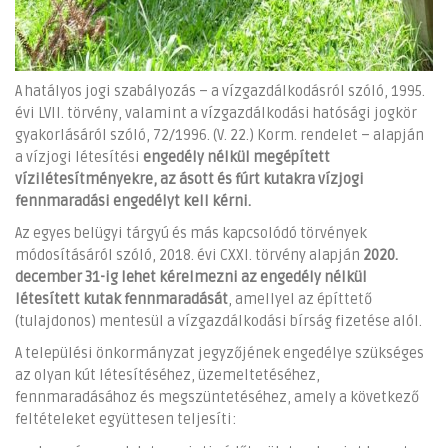
A hatályos jogi szabályozás – a vízgazdálkodásról szóló, 1995.
évi LVII. törvény, valamint a vízgazdálkodási hatósági jogkör
gyakorlásáról szóló, 72/1996. (V. 22.) Korm. rendelet – alapján
a vízjogi létesítési
engedély nélkül megépített
vízilétesítményekre, az ásott és fúrt kutakra vízjogi
fennmaradási engedélyt kell kérni.
Az egyes belügyi tárgyú és más kapcsolódó törvények
módosításáról szóló, 2018. évi CXXI. törvény alapján
2020.
december 31-ig lehet kérelmezni az engedély nélkül
létesített kutak fennmaradását
, amellyel az építtető
(tulajdonos) mentesül a vízgazdálkodási bírság fizetése alól.
A települési önkormányzat jegyzőjének engedélye szükséges
az olyan kút létesítéséhez, üzemeltetéséhez,
fennmaradásához és megszüntetéséhez, amely a következő
feltételeket együttesen teljesíti: