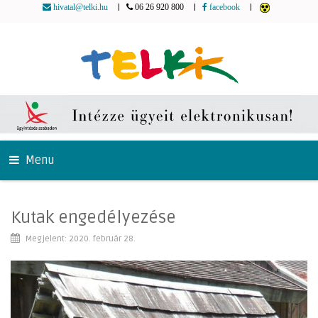
|
|
|
hivatal@telki.hu
06 26 920 800
facebook
Menu
Kutak engedélyezése
Megjelent: 2020. február 28.