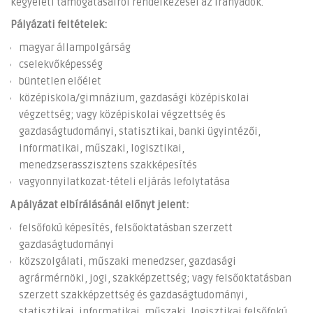
kegyeleti támogatásairól rendelkezései az irányadók.
Pályázati feltételek:
magyar állampolgárság
cselekvőképesség
büntetlen előélet
középiskola/gimnázium, gazdasági középiskolai
végzettség; vagy középiskolai végzettség és
gazdaságtudományi, statisztikai, banki ügyintézői,
informatikai, műszaki, logisztikai,
menedzserasszisztens szakképesítés
vagyonnyilatkozat-tételi eljárás lefolytatása
A pályázat elbírálásánál előnyt jelent:
felsőfokú képesítés, felsőoktatásban szerzett
gazdaságtudományi
közszolgálati, műszaki menedzser, gazdasági
agrármérnöki, jogi, szakképzettség; vagy felsőoktatásban
szerzett szakképzettség és gazdaságtudományi,
statisztikai, informatikai, műszaki, logisztikai felsőfokú,