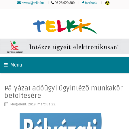
|
|
|
hivatal@telki.hu
06 26 920 800
facebook
Menu
Pályázat adóügyi ügyintéző munkakör
betöltésére
Megjelent: 2019. március 22.