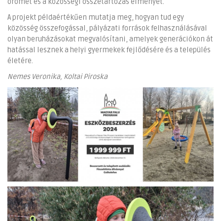
örömét és a közösségi összetartozás élményét.
A projekt példaértékűen mutatja meg, hogyan tud egy
közösség összefogással, pályázati források felhasználásával
olyan beruházásokat megvalósítani, amelyek generációkon át
hatással lesznek a helyi gyermekek fejlődésére és a település
életére.
Nemes Veronika, Koltai Piroska