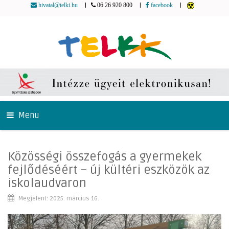
|
|
|
hivatal@telki.hu
06 26 920 800
facebook
Menu
Közösségi összefogás a gyermekek
fejlődéséért – új kültéri eszközök az
iskolaudvaron
Megjelent: 2025. március 16.