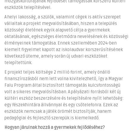
mozgáskultúrájának fejlődését támogassák korszerű kültéri
eszközök telepítésével.
A helyi lakosság, a szülők, valamint cégek is aktív szerepet
vállaltak a projekt megvalósításában, hiszen a település
közösségi életének egyik alapvető célja a gyermekek
oktatásának, egészséges életmódra nevelésének és közösségi
élményeinek támogatása. Ennek szellemében 2024-ben
kiemelt figyelmet kapott az iskolaudvar korszerűsítésének
következő üteme, amely során új udvari eszközöket
telepítettünk.
E projekt teljes költsége 2 millió forint, amely önálló
finanszírozásból nem lett volna kivitelezhető, így a Magyar
Falu Program által biztosított támogatás kulcsfontosságú
volt a sikeres megvalósításban. A pályázati forrásból két új
kültéri eszköz beszerzésére és telepítésére nyílt lehetőség:
egy fészekhintára állvánnyal és egy csőtelefonra. Ezek az
eszközök nemcsak a játék örömét biztosítják, hanem
pedagógiai és fejlesztő szerepük is kiemelkedő.
Hogyan járulnak hozzá a gyermekek fejlődéséhez?