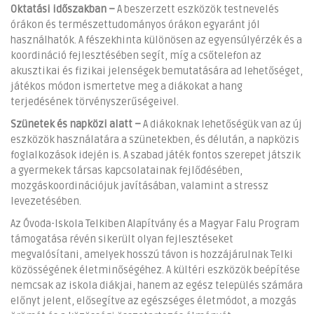
Oktatási időszakban –
A beszerzett eszközök testnevelés
órákon és természettudományos órákon egyaránt jól
használhatók. A fészekhinta különösen az egyensúlyérzék és a
koordináció fejlesztésében segít, míg a csőtelefon az
akusztikai és fizikai jelenségek bemutatására ad lehetőséget,
játékos módon ismertetve meg a diákokat a hang
terjedésének törvényszerűségeivel.
Szünetek és napközi alatt –
A diákoknak lehetőségük van az új
eszközök használatára a szünetekben, és délután, a napközis
foglalkozások idején is. A szabad játék fontos szerepet játszik
a gyermekek társas kapcsolatainak fejlődésében,
mozgáskoordinációjuk javításában, valamint a stressz
levezetésében.
Az Óvoda-Iskola Telkiben Alapítvány és a Magyar Falu Program
támogatása révén sikerült olyan fejlesztéseket
megvalósítani, amelyek hosszú távon is hozzájárulnak Telki
közösségének életminőségéhez. A kültéri eszközök beépítése
nemcsak az iskola diákjai, hanem az egész település számára
előnyt jelent, elősegítve az egészséges életmódot, a mozgás