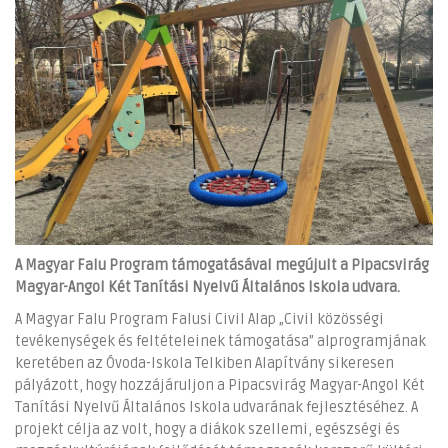
A Magyar Falu Program támogatásával megújult a Pipacsvirág
Magyar-Angol Két Tanítási Nyelvű Általános Iskola udvara.
A Magyar Falu Program Falusi Civil Alap „Civil közösségi
tevékenységek és feltételeinek támogatása” alprogramjának
keretében az Óvoda-Iskola Telkiben Alapítvány sikeresen
pályázott, hogy hozzájáruljon a Pipacsvirág Magyar-Angol Két
Tanítási Nyelvű Általános Iskola udvarának fejlesztéséhez. A
projekt célja az volt, hogy a diákok szellemi, egészségi és