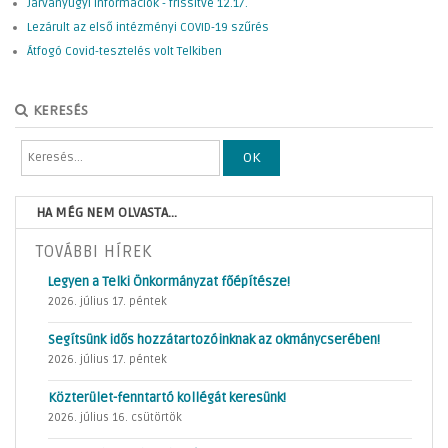
Járványügyi információk - frissítve 12.17.
Lezárult az első intézményi COVID-19 szűrés
Átfogó Covid-tesztelés volt Telkiben
KERESÉS
OK
HA MÉG NEM OLVASTA...
TOVÁBBI HÍREK
Legyen a Telki Önkormányzat főépítésze!
2026. július 17. péntek
Segítsünk idős hozzátartozóinknak az okmánycserében!
2026. július 17. péntek
Közterület-fenntartó kollégát keresünk!
2026. július 16. csütörtök