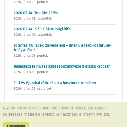
2026. július 10. péntek
2026.07.14 -Testületi ülés
2026. július 09. csütörtök
2026.07.14 - SZEIK Bizottsági ülés
2026. július 09. csütörtök
Ebtartás, hulladék, zajvédelem – interjú a telki közterület-
felügyelővel
2026. július 03. péntek
Budakeszi felhívása azbeszt-szennyezett díszkő kapcsán
2026. július 03. péntek
Esti és éjszakai változások a buszmenetrendben
2026. július 02. csütörtök
A weboldal sütiket (cookie-kat) használ, hogy biztonságos
böngészés mellett a legjobb felhasználói élményt nyújtsa.
Minden jog fenntartva © 2026 Telki Község Önkormányzata
Impresszum
-
Adatvédelem
Elfogadom!