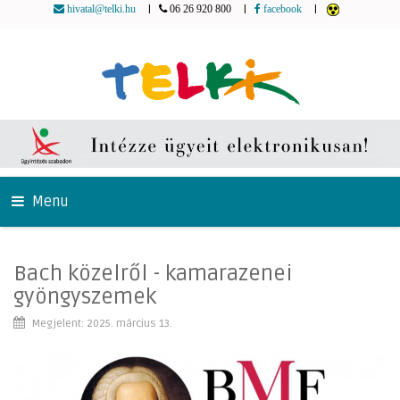
|
|
|
hivatal@telki.hu
06 26 920 800
facebook
Menu
Bach közelről - kamarazenei
gyöngyszemek
Megjelent: 2025. március 13.