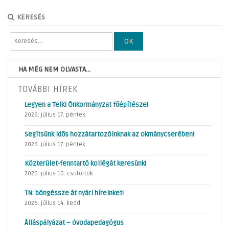
KERESÉS
OK
HA MÉG NEM OLVASTA...
TOVÁBBI HÍREK
Legyen a Telki Önkormányzat főépítésze!
2026. július 17. péntek
Segítsünk idős hozzátartozóinknak az okmánycserében!
2026. július 17. péntek
Közterület-fenntartó kollégát keresünk!
2026. július 16. csütörtök
TN: böngéssze át nyári híreinket!
2026. július 14. kedd
Álláspályázat – óvodapedagógus