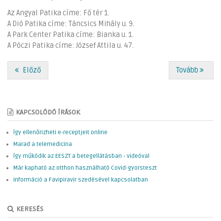
Az Angyal Patika címe: Fő tér 1.
A Dió Patika címe: Táncsics Mihály u. 9.
A Park Center Patika címe: Bianka u. 1.
A Póczi Patika címe: József Attila u. 47.
Előző
Tovább
KAPCSOLÓDÓ ÍRÁSOK
Így ellenőrizheti e-receptjeit online
Marad a telemedicina
Így működik az EESZT a betegellátásban - videóval
Már kapható az otthon használható Covid-gyorsteszt
Információ a Favipiravir szedésével kapcsolatban
KERESÉS