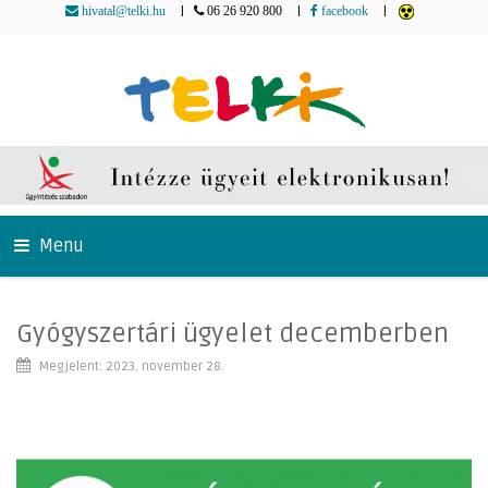
|
|
|
hivatal@telki.hu
06 26 920 800
facebook
Menu
Gyógyszertári ügyelet decemberben
Megjelent: 2023. november 28.