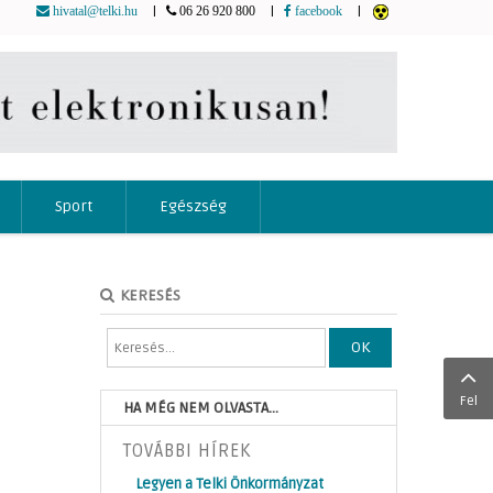
|
|
|
hivatal@telki.hu
06 26 920 800
facebook
Sport
Egészség
KERESÉS
OK
Fel
HA MÉG NEM OLVASTA...
TOVÁBBI HÍREK
Legyen a Telki Önkormányzat