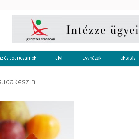
áz és Sportcsarnok
Civil
Egyházak
Oktatás
 Budakeszin