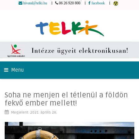
|
|
|
hivatal@telki.hu
06 26 920 800
facebook
Menu
Soha ne menjen el tétlenül a földön
fekvő ember mellett!
Megjelent: 2021. április 28.