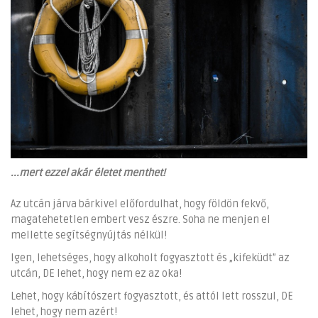
...mert ezzel akár életet menthet!
Az utcán járva bárkivel előfordulhat, hogy földön fekvő,
magatehetetlen embert vesz észre. Soha ne menjen el
mellette segítségnyújtás nélkül!
Igen, lehetséges, hogy alkoholt fogyasztott és „kifeküdt” az
utcán, DE lehet, hogy nem ez az oka!
Lehet, hogy kábítószert fogyasztott, és attól lett rosszul, DE
lehet, hogy nem azért!