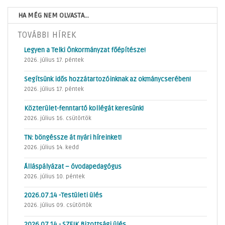
HA MÉG NEM OLVASTA...
TOVÁBBI HÍREK
Legyen a Telki Önkormányzat főépítésze!
2026. július 17. péntek
Segítsünk idős hozzátartozóinknak az okmánycserében!
2026. július 17. péntek
Közterület-fenntartó kollégát keresünk!
2026. július 16. csütörtök
TN: böngéssze át nyári híreinket!
2026. július 14. kedd
Álláspályázat – óvodapedagógus
2026. július 10. péntek
2026.07.14 -Testületi ülés
2026. július 09. csütörtök
2026.07.14 - SZEIK Bizottsági ülés