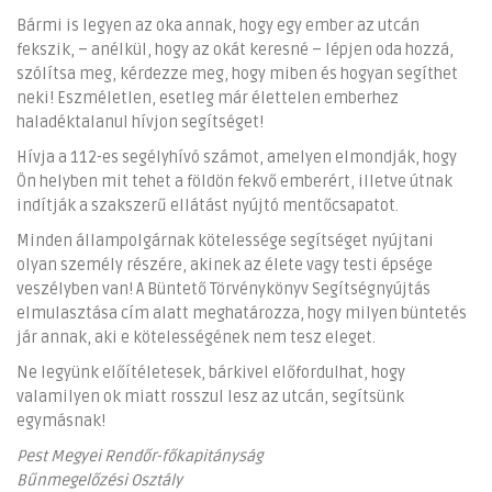
Bármi is legyen az oka annak, hogy egy ember az utcán
fekszik, – anélkül, hogy az okát keresné – lépjen oda hozzá,
szólítsa meg, kérdezze meg, hogy miben és hogyan segíthet
neki! Eszméletlen, esetleg már élettelen emberhez
haladéktalanul hívjon segítséget!
Hívja a 112-es segélyhívó számot, amelyen elmondják, hogy
Ön helyben mit tehet a földön fekvő emberért, illetve útnak
indítják a szakszerű ellátást nyújtó mentőcsapatot.
Minden állampolgárnak kötelessége segítséget nyújtani
olyan személy részére, akinek az élete vagy testi épsége
veszélyben van! A Büntető Törvénykönyv Segítségnyújtás
elmulasztása cím alatt meghatározza, hogy milyen büntetés
jár annak, aki e kötelességének nem tesz eleget.
Ne legyünk előítéletesek, bárkivel előfordulhat, hogy
valamilyen ok miatt rosszul lesz az utcán, segítsünk
egymásnak!
Pest Megyei Rendőr-főkapitányság
Bűnmegelőzési Osztály