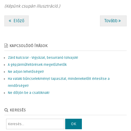
(Képünk csupán illusztráció.)
Előző
Tovább
KAPCSOLÓDÓ ÍRÁSOK
Zárd kulcsra! - Vigyázat, besurranó tolvajok!
A gépjárműfeltörések megelőzhetők
Ne adjon lehetőséget!
Ha valaki bűncselekményt tapasztal, mindenekelőtt értesítse a
rendőrséget!
Ne dőljön be a csalóknak!
KERESÉS
OK