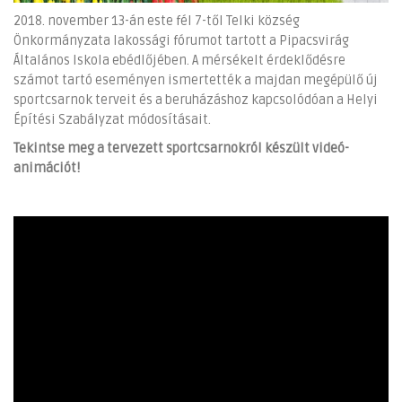
2018. november 13-án este fél 7-től Telki község
Önkormányzata lakossági fórumot tartott a Pipacsvirág
Általános Iskola ebédlőjében. A mérsékelt érdeklődésre
számot tartó eseményen ismertették a majdan megépülő új
sportcsarnok terveit és a beruházáshoz kapcsolódóan a Helyi
Építési Szabályzat módosításait.
Tekintse meg a tervezett sportcsarnokról készült videó-
animációt!