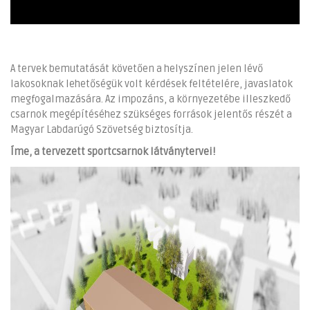
A tervek bemutatását követően a helyszínen jelen lévő
lakosoknak lehetőségük volt kérdések feltételére, javaslatok
megfogalmazására. Az impozáns, a környezetébe illeszkedő
csarnok megépítéséhez szükséges források jelentős részét a
Magyar Labdarúgó Szövetség biztosítja.
Íme, a tervezett sportcsarnok látványtervei!