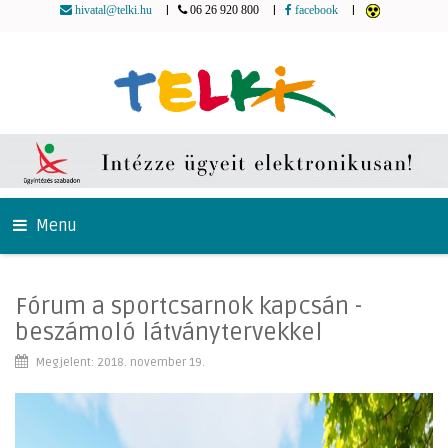
|
|
|
hivatal@telki.hu
06 26 920 800
facebook
Menu
Fórum a sportcsarnok kapcsán -
beszámoló látványtervekkel
Megjelent: 2018. november 19.