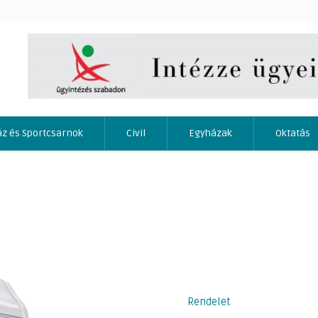
áz és Sportcsarnok
Civil
Egyházak
Oktatás
Rendelet