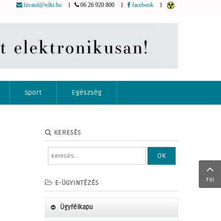
|
|
|
hivatal@telki.hu
06 26 920 800
facebook
Sport
Egészség
KERESÉS
OK
Fel
E-ÜGYINTÉZÉS
Ügyfélkapu