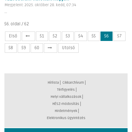
Megjelent: 2025. október 28. kedd, 07:34
...
56. oldal / 62
Első
51
52
53
54
55
56
57
58
59
60
Utolsó
Hírlista
Cikkarchívum
Térfigyelés
Helyi vállalkozások
HÉSZ-módosítás
Hirdetmények
Elektronikus ügyintézés