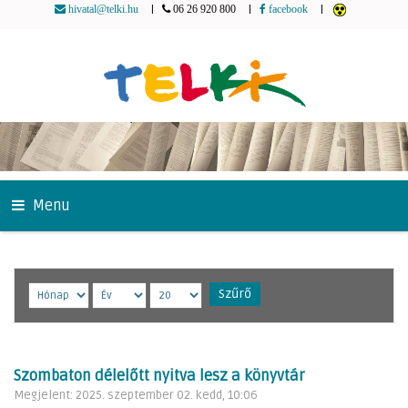
|
|
|
hivatal@telki.hu
06 26 920 800
facebook
Menu
Szűrő
Szombaton délelőtt nyitva lesz a könyvtár
Megjelent: 2025. szeptember 02. kedd, 10:06