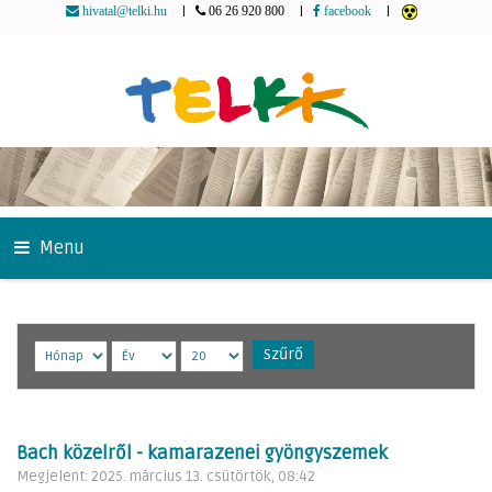
|
|
|
hivatal@telki.hu
06 26 920 800
facebook
Menu
Szűrő
Bach közelről - kamarazenei gyöngyszemek
Megjelent: 2025. március 13. csütörtök, 08:42