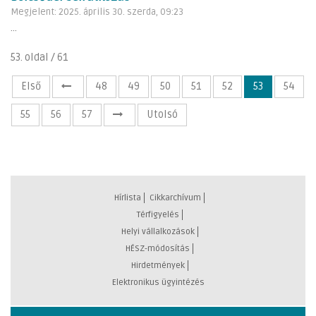
Megjelent: 2025. április 30. szerda, 09:23
...
53. oldal / 61
Első
48
49
50
51
52
53
54
55
56
57
Utolsó
Hírlista
Cikkarchívum
Térfigyelés
Helyi vállalkozások
HÉSZ-módosítás
Hirdetmények
Elektronikus ügyintézés