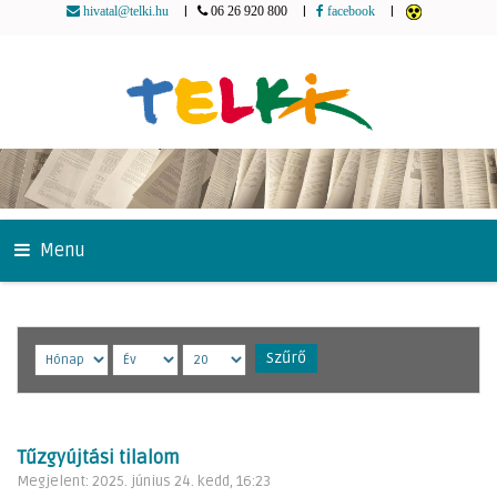
|
|
|
hivatal@telki.hu
06 26 920 800
facebook
Menu
Szűrő
Tűzgyújtási tilalom
Megjelent: 2025. június 24. kedd, 16:23