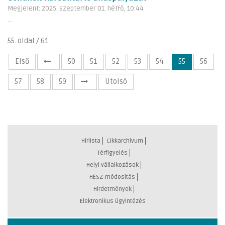
Megjelent: 2025. szeptember 01. hétfő, 10:44
...
55. oldal / 61
Első
50
51
52
53
54
55
56
57
58
59
Utolsó
Hírlista
Cikkarchívum
Térfigyelés
Helyi vállalkozások
HÉSZ-módosítás
Hirdetmények
Elektronikus ügyintézés