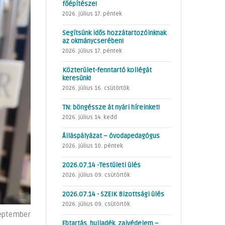
főépítésze!
2026. július 17. péntek
Segítsünk idős hozzátartozóinknak
az okmánycserében!
2026. július 17. péntek
Közterület-fenntartó kollégát
keresünk!
2026. július 16. csütörtök
TN: böngéssze át nyári híreinket!
2026. július 14. kedd
Álláspályázat – óvodapedagógus
2026. július 10. péntek
2026.07.14 -Testületi ülés
2026. július 09. csütörtök
2026.07.14 - SZEIK Bizottsági ülés
2026. július 09. csütörtök
zeptember
Ebtartás, hulladék, zajvédelem –