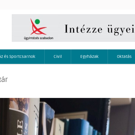
áz és Sportcsarnok
Civil
Egyházak
Oktatás
tár