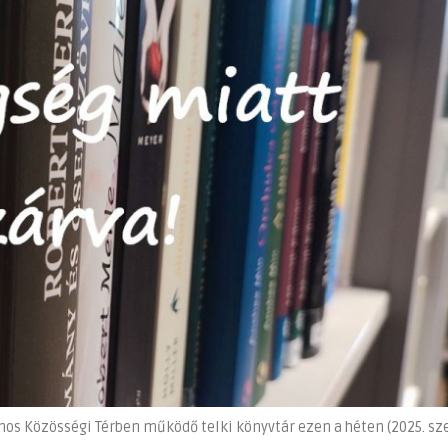
ános Közösségi Térben működő telki könyvtár ezen a héten (2025. s