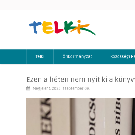
Telki
Önkormányzat
Közösségi H
Ezen a héten nem nyit ki a könyv
Megjelent: 2025. szeptember 09.