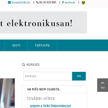
|
|
|
hivatal@telki.hu
06 26 920 800
facebook
Sport
Egészség
KERESÉS
OK
Fel
HA MÉG NEM OLVASTA...
TOVÁBBI HÍREK
Legyen a Telki Önkormányzat