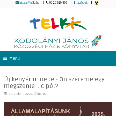
|
|
|
hivatal@telki.hu
06 26 920 800
facebook
Menu
Új kenyér ünnepe - Ön szeretne egy
megszentelt cipót?
Megjelent: 2025. július 16.