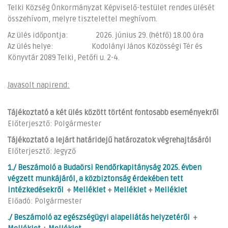
Telki Község Önkormányzat Képviselő-testület rendes ülését
összehívom, melyre tisztelettel meghívom.
Az ülés időpontja: 2026. június 29. (hétfő) 18.00 óra
Az ülés helye: Kodolányi János Közösségi Tér és
Könyvtár 2089 Telki, Petőfi u. 2-4.
Javasolt napirend:
Tájékoztató a két ülés között történt fontosabb eseményekről
Előterjesztő: Polgármester
Tájékoztató a lejárt határidejű határozatok végrehajtásáról
Előterjesztő: Jegyző
1./ Beszámoló a Budaörsi Rendőrkapitányság 2025. évben
végzett munkájáról, a közbiztonság érdekében tett
intézkedésekről
+
Melléklet
+
Melléklet
+
Melléklet
Előadó: Polgármester
./ Beszámoló az egészségügyi alapellátás helyzetéről
+