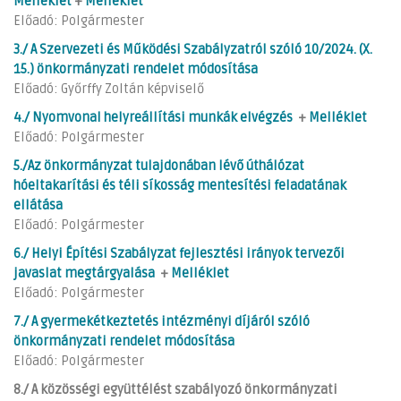
Melléklet
+
Melléklet
Előadó: Polgármester
3./ A Szervezeti és Működési Szabályzatról szóló 10/2024. (X.
15.) önkormányzati rendelet módosítása
Előadó: Győrffy Zoltán képviselő
4./ Nyomvonal helyreállítási munkák elvégzés
+
Melléklet
Előadó: Polgármester
5./Az önkormányzat tulajdonában lévő úthálózat
hóeltakarítási és téli síkosság mentesítési feladatának
ellátása
Előadó: Polgármester
6./ Helyi Építési Szabályzat fejlesztési irányok tervezői
javaslat megtárgyalása
+
Melléklet
Előadó: Polgármester
7./ A gyermekétkeztetés intézményi díjáról szóló
önkormányzati rendelet módosítása
Előadó: Polgármester
8./ A közösségi együttélést szabályozó önkormányzati