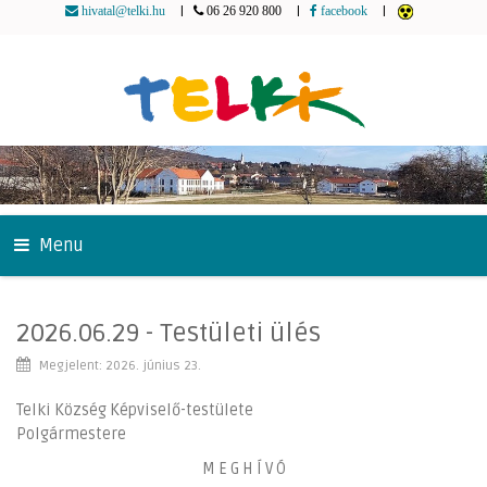
|
|
|
hivatal@telki.hu
06 26 920 800
facebook
Menu
2026.06.29 - Testületi ülés
Megjelent: 2026. június 23.
Telki Község Képviselő-testülete
Polgármestere
M E G H Í V Ó