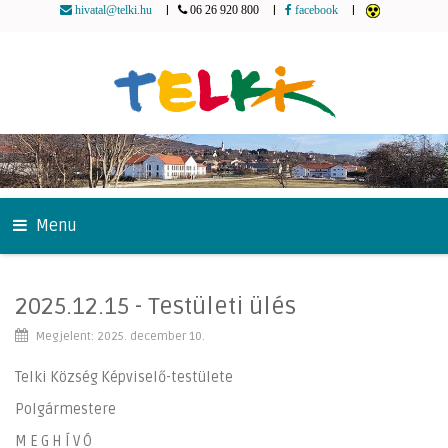
|
|
|
hivatal@telki.hu
06 26 920 800
facebook
Menu
2025.12.15 - Testületi ülés
Megjelent: 2025. december 10.
Telki Község Képviselő-testülete
Polgármestere
M E G H Í V Ó