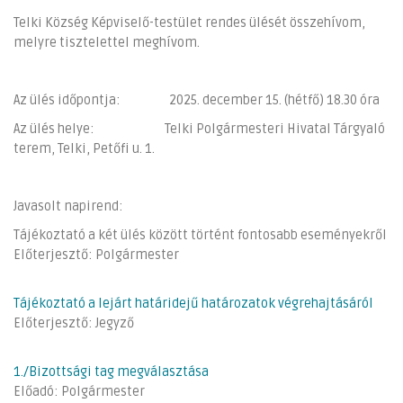
Telki Község Képviselő-testület rendes ülését összehívom,
melyre tisztelettel meghívom.
Az ülés időpontja: 2025. december 15. (hétfő) 18.30 óra
Az ülés helye: Telki Polgármesteri Hivatal Tárgyaló
terem, Telki, Petőfi u. 1.
Javasolt napirend:
Tájékoztató a két ülés között történt fontosabb eseményekről
Előterjesztő: Polgármester
Tájékoztató a lejárt határidejű határozatok végrehajtásáról
Előterjesztő: Jegyző
1./Bizottsági tag megválasztása
Előadó: Polgármester