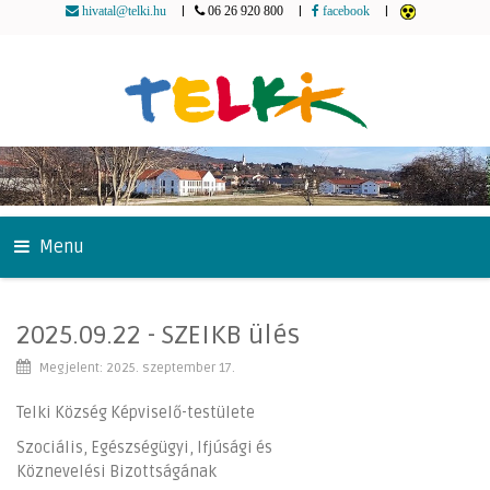
|
|
|
hivatal@telki.hu
06 26 920 800
facebook
Menu
2025.09.22 - SZEIKB ülés
Megjelent: 2025. szeptember 17.
Telki Község Képviselő-testülete
Szociális, Egészségügyi, Ifjúsági és
Köznevelési Bizottságának