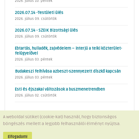
2026. július 10. péntek
2026.07.14 -Testületi ülés
2026. július 09. csütörtök
2026.07.14 - SZEIK Bizottsági ülés
2026. július 09. csütörtök
Ebtartás, hulladék, zajvédelem – interjú a telki közterület-
felügyelővel
2026. július 03. péntek
Budakeszi felhívása azbeszt-szennyezett díszkő kapcsán
2026. július 03. péntek
Esti és éjszakai változások a buszmenetrendben
2026. július 02. csütörtök
A weboldal sütiket (cookie-kat) használ, hogy biztonságos
böngészés mellett a legjobb felhasználói élményt nyújtsa.
Minden jog fenntartva © 2026 Telki Község Önkormányzata
Impresszum
-
Adatvédelem
Elfogadom!