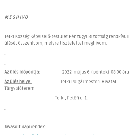
M E G H Í V Ó
Telki Község Képviselő-testület Pénzügyi Bizottság rendkívüli
ülését összehívom, melyre tisztelettel meghívom
.
Az ülés időpontja:
2022. május 6. ( péntek) 08.00 óra
Az ülés helye:
Telki Polgármesteri Hivatal
Tárgyalóterem
Telki, Petőfi u. 1.
Javasolt napirendek: