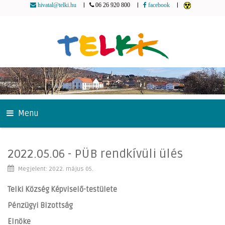
|
|
|
hivatal@telki.hu
06 26 920 800
facebook
Menu
2022.05.06 - PÜB rendkívüli ülés
Megjelent: 2022. május 05.
Telki Község Képviselő-testülete
Pénzügyi Bizottság
Elnöke