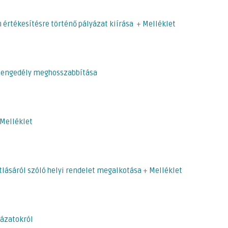
 értékesítésre történő pályázat kiírása
+
Melléklet
si engedély meghosszabbítása
Melléklet
ótlásáról szóló helyi rendelet megalkotása
+
Melléklet
yázatokról