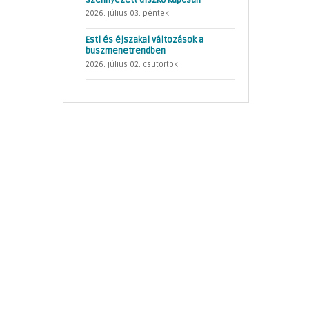
szennyezett díszkő kapcsán
2026. július 03. péntek
Esti és éjszakai változások a
buszmenetrendben
2026. július 02. csütörtök