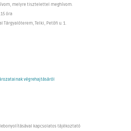
hívom, melyre tisztelettel meghívom.
5 óra
alóterem, Telki, Petőfi u. 1.
tározatainak végrehajtásáról
lebonyolításával kapcsolatos tájékoztató