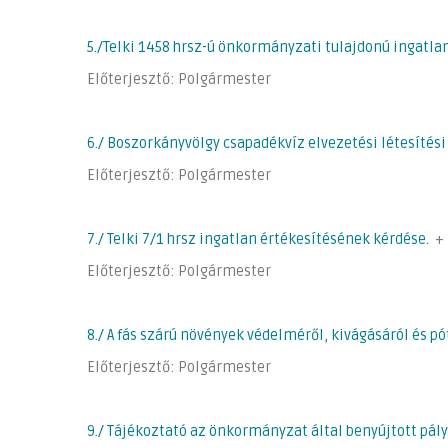
5./Telki 1458 hrsz-ú önkormányzati tulajdonú ingatlan
Előterjesztő: Polgármester
6./ Boszorkányvölgy csapadékvíz elvezetési létesíté
Előterjesztő: Polgármester
7./ Telki 7/1 hrsz ingatlan értékesítésének kérdése.
+
Előterjesztő: Polgármester
8./ A fás szárú növények védelméről, kivágásáról és p
Előterjesztő: Polgármester
9./ Tájékoztató az önkormányzat által benyújtott pál