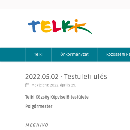
Telki
Önkormányzat
Közösségi H
2022.05.02 - Testületi ülés
Megjelent: 2022. április 29.
Telki Község Képviselő-testülete
Polgármester
M E G H Í V Ó