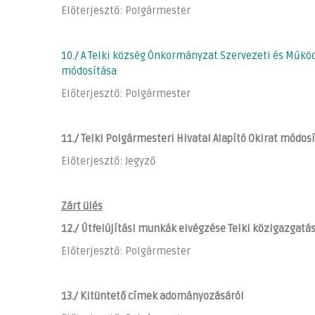
Előterjesztő: Polgármester
10./ A Telki község Önkormányzat Szervezeti és Működ
módosítása
Előterjesztő: Polgármester
11./ Telki Polgármesteri Hivatal Alapító Okirat módos
Előterjesztő: Jegyző
Zárt ülés
12./ Útfelújítási munkák elvégzése Telki közigazgatá
Előterjesztő: Polgármester
13./ Kitüntető címek adományozásáról