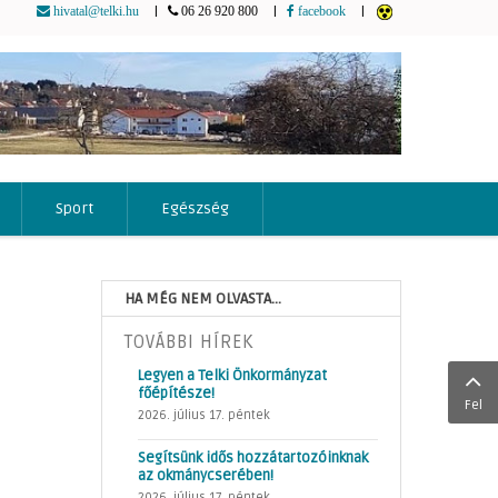
|
|
|
hivatal@telki.hu
06 26 920 800
facebook
Sport
Egészség
HA MÉG NEM OLVASTA...
TOVÁBBI HÍREK
Legyen a Telki Önkormányzat
főépítésze!
Fel
2026. július 17. péntek
Segítsünk idős hozzátartozóinknak
az okmánycserében!
2026. július 17. péntek