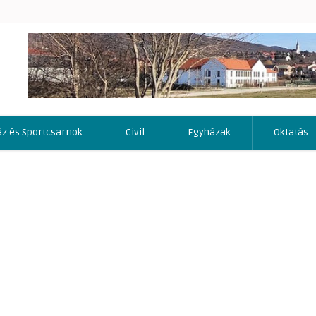
áz és Sportcsarnok
Civil
Egyházak
Oktatás