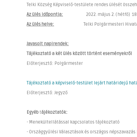
Telki Község Képviselő-testülete rendes ülését össze
Az ülés időpontja:
2022. május 2. ( hétfő) 18.1
Az ülés helye:
Telki Polgármesteri Hivatal Tárgy
Javasolt napirendek:
Tájékoztató a két ülés között történt eseményekről
Előterjesztő: Polgármester
Tájékoztató a képviselő-testület lejárt határidejű ha
Előterjesztő: Jegyző
Egyéb
t
ájékoztatók:
- Menekültellátással kapcsolatos tájékoztató
- Országgyűlési Választások és országos népszavazás 