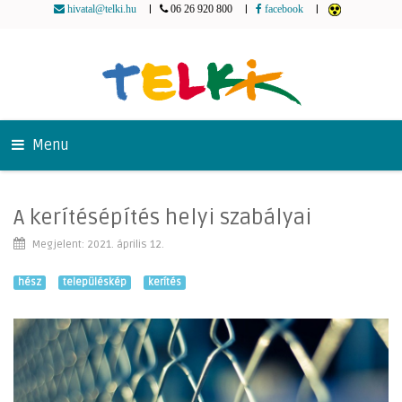
|
|
|
hivatal@telki.hu
06 26 920 800
facebook
Menu
A kerítésépítés helyi szabályai
Megjelent: 2021. április 12.
hész
településkép
kerítés