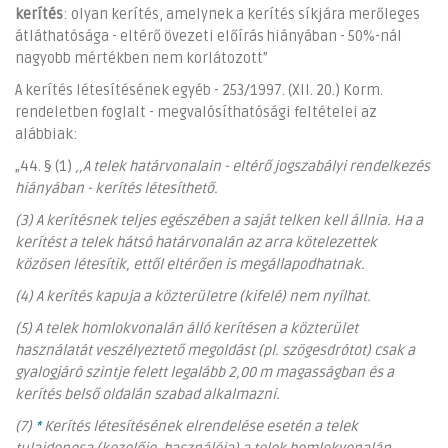
kerítés
: olyan kerítés, amelynek a kerítés síkjára merőleges
átláthatósága - eltérő övezeti előírás hiányában - 50%-nál
nagyobb mértékben nem korlátozott”
A kerítés létesítésének egyéb - 253/1997. (XII. 20.) Korm.
rendeletben foglalt - megvalósíthatósági feltételei az
alábbiak:
„44. § (1)
,,A telek határvonalain - eltérő jogszabályi rendelkezés
hiányában - kerítés létesíthető.
(3) A kerítésnek teljes egészében a saját telken kell állnia. Ha a
kerítést a telek hátsó határvonalán az arra kötelezettek
közösen létesítik, ettől eltérően is megállapodhatnak.
(4) A kerítés kapuja a közterületre (kifelé) nem nyílhat.
(5) A telek homlokvonalán álló kerítésen a közterület
használatát veszélyeztető megoldást (pl. szögesdrótot) csak a
gyalogjáró szintje felett legalább 2,00 m magasságban és a
kerítés belső oldalán szabad alkalmazni.
(7)
*
Kerítés létesítésének elrendelése esetén a telek