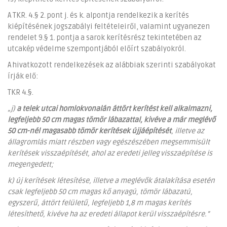
A TKR. 4.§ 2. pont j. és k. alpontja rendelkezik a kerítés
kiépítésének jogszabályi feltételeiről, valamint ugyanezen
rendelet 9.§ 1. pontja a sarok kerítésrész tekintetében az
utcakép védelme szempontjából előírt szabályokról.
A hivatkozott rendelkezések az alábbiak szerinti szabályokat
írják elő:
TKR 4.§.
„j)
a telek utcai homlokvonalán áttört kerítést kell alkalmazni,
legfeljebb 50 cm magas tömör lábazattal, kivéve a már meglévő
50 cm-nél magasabb tömör kerítések újjáépítését
, illetve az
állagromlás miatt részben vagy egészészében megsemmisült
kerítések visszaépítését, ahol az eredeti jelleg visszaépítése is
megengedett;
k) új kerítések létesítése, illetve a meglévők átalakítása esetén
csak legfeljebb 50 cm magas kő anyagú, tömör lábazatú,
egyszerű, áttört felületű, legfeljebb 1,8 m magas kerítés
létesíthető, kivéve ha az eredeti állapot kerül visszaépítésre.”