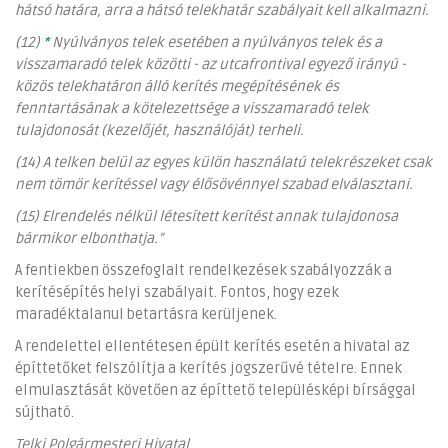
hátsó határa, arra a hátsó telekhatár szabályait kell alkalmazni.
(12)
*
Nyúlványos telek esetében a nyúlványos telek és a
visszamaradó telek közötti - az utcafrontival egyező irányú -
közös telekhatáron álló kerítés megépítésének és
fenntartásának a kötelezettsége a visszamaradó telek
tulajdonosát (kezelőjét, használóját) terheli.
(14) A telken belül az egyes külön használatú telekrészeket csak
nem tömör kerítéssel vagy élősövénnyel szabad elválasztani.
(15) Elrendelés nélkül létesített kerítést annak tulajdonosa
bármikor elbonthatja.”
A fentiekben összefoglalt rendelkezések szabályozzák a
kerítésépítés helyi szabályait. Fontos, hogy ezek
maradéktalanul betartásra kerüljenek.
A rendelettel ellentétesen épült kerítés esetén a hivatal az
építtetőket felszólítja a kerítés jogszerűvé tételre. Ennek
elmulasztását követően az építtető településképi bírsággal
sújtható.
Telki Polgármesteri Hivatal