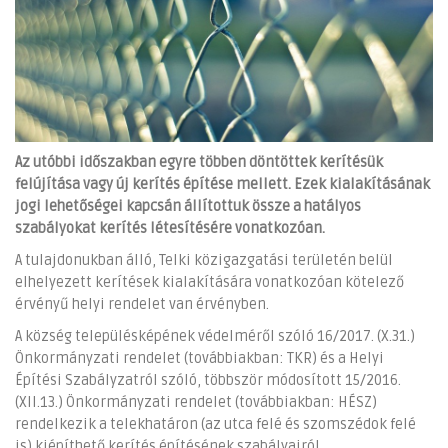
Az utóbbi időszakban egyre többen döntöttek kerítésük
felújítása vagy új kerítés építése mellett. Ezek kialakításának
jogi lehetőségei kapcsán állítottuk össze a hatályos
szabályokat kerítés létesítésére vonatkozóan.
A tulajdonukban álló, Telki közigazgatási területén belül
elhelyezett kerítések kialakítására vonatkozóan kötelező
érvényű helyi rendelet van érvényben.
A község településképének védelméről szóló 16/2017. (X.31.)
Önkormányzati rendelet (továbbiakban: TKR) és a Helyi
Építési Szabályzatról szóló, többször módosított 15/2016.
(XII.13.) Önkormányzati rendelet (továbbiakban: HÉSZ)
rendelkezik a telekhatáron (az utca felé és szomszédok felé
is) kiépíthető kerítés építésének szabályairól.