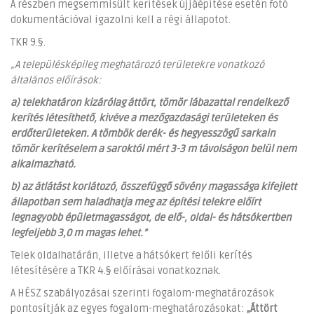
A részben megsemmisült kerítések újjáépítése esetén fotó
dokumentációval igazolni kell a régi állapotot.
TKR 9.§.
„A településképileg meghatározó területekre vonatkozó
általános előírások:
a) telekhatáron kizárólag áttört, tömör lábazattal rendelkező
kerítés létesíthető, kivéve a mezőgazdasági területeken és
erdőterületeken. A tömbök derék- és hegyesszögű sarkain
tömör kerítéselem a saroktól mért 3-3 m távolságon belül nem
alkalmazható.
b) az átlátást korlátozó, összefüggő sövény magassága kifejlett
állapotban sem haladhatja meg az építési telekre előírt
legnagyobb épületmagasságot, de elő-, oldal- és hátsókertben
legfeljebb 3,0 m magas lehet.”
Telek oldalhatárán, illetve a hátsókert felőli kerítés
létesítésére a TKR 4.§ előírásai vonatkoznak.
A HÉSZ szabályozásai szerinti fogalom-meghatározások
pontosítják az egyes fogalom-meghatározásokat:
„Áttört