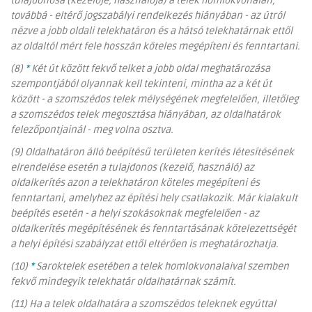
tulajdonosa (kezelője, használója) a telek homlokvonalán,
továbbá - eltérő jogszabályi rendelkezés hiányában - az útról
nézve a jobb oldali telekhatáron és a hátsó telekhatárnak ettől
az oldaltól mért fele hosszán köteles megépíteni és fenntartani.
(8)
*
Két út között fekvő telket a jobb oldal meghatározása
szempontjából olyannak kell tekinteni, mintha az a két út
között - a szomszédos telek mélységének megfelelően, illetőleg
a szomszédos telek megosztása hiányában, az oldalhatárok
felezőpontjainál - meg volna osztva.
(9) Oldalhatáron álló beépítésű területen kerítés létesítésének
elrendelése esetén a tulajdonos (kezelő, használó) az
oldalkerítés azon a telekhatáron köteles megépíteni és
fenntartani, amelyhez az építési hely csatlakozik. Már kialakult
beépítés esetén - a helyi szokásoknak megfelelően - az
oldalkerítés megépítésének és fenntartásának kötelezettségét
a helyi építési szabályzat ettől eltérően is meghatározhatja.
(10)
*
Saroktelek esetében a telek homlokvonalaival szemben
fekvő mindegyik telekhatár oldalhatárnak számít.
(11) Ha a telek oldalhatára a szomszédos teleknek egyúttal