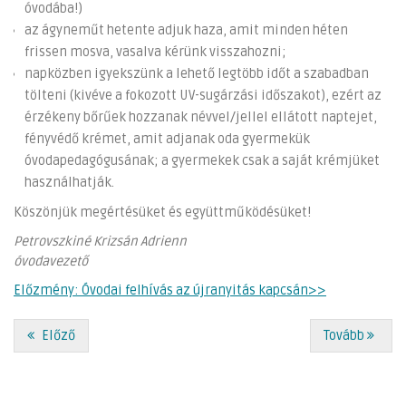
óvodába!)
az ágyneműt hetente adjuk haza, amit minden héten
frissen mosva, vasalva kérünk visszahozni;
napközben igyekszünk a lehető legtöbb időt a szabadban
tölteni (kivéve a fokozott UV-sugárzási időszakot), ezért az
érzékeny bőrűek hozzanak névvel/jellel ellátott naptejet,
fényvédő krémet, amit adjanak oda gyermekük
óvodapedagógusának; a gyermekek csak a saját krémjüket
használhatják.
Köszönjük megértésüket és együttműködésüket!
Petrovszkiné Krizsán Adrienn
óvodavezető
Előzmény: Óvodai felhívás az újranyitás kapcsán>>
Előző
Tovább