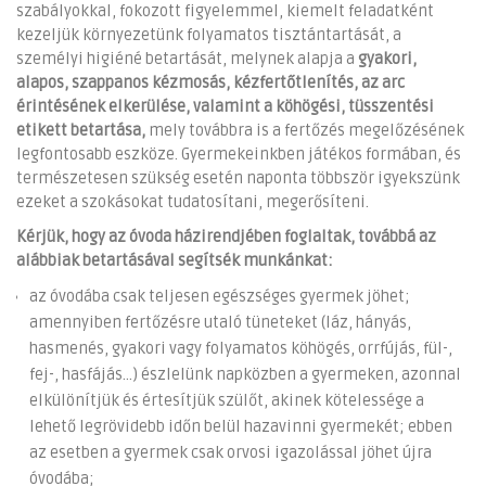
szabályokkal, fokozott figyelemmel, kiemelt feladatként
kezeljük környezetünk folyamatos tisztántartását, a
személyi higiéné betartását, melynek alapja a
gyakori,
alapos, szappanos kézmosás, kézfertőtlenítés, az arc
érintésének elkerülése, valamint a köhögési, tüsszentési
etikett
betartása,
mely továbbra is a fertőzés megelőzésének
legfontosabb eszköze. Gyermekeinkben játékos formában, és
természetesen szükség esetén naponta többször igyekszünk
ezeket a szokásokat tudatosítani, megerősíteni.
Kérjük, hogy az óvoda házirendjében foglaltak, továbbá az
alábbiak betartásával segítsék munkánkat:
az óvodába csak teljesen egészséges gyermek jöhet;
amennyiben fertőzésre utaló tüneteket (láz, hányás,
hasmenés, gyakori vagy folyamatos köhögés, orrfújás, fül-,
fej-, hasfájás…) észlelünk napközben a gyermeken, azonnal
elkülönítjük és értesítjük szülőt, akinek kötelessége a
lehető legrövidebb időn belül hazavinni gyermekét; ebben
az esetben a gyermek csak orvosi igazolással jöhet újra
óvodába;