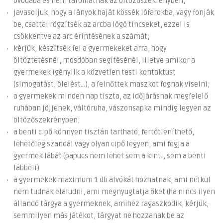
óvodába és nem tárolhatnak az öltözőszekrényben;
javasoljuk, hogy a lányok haját kössék lófarokba, vagy fonják
be, csattal rögzítsék az arcba lógó tincseket, ezzel is
csökkentve az arc érintésének a számát;
kérjük, készítsék fel a gyermekeket arra, hogy
öltöztetésnél, mosdóban segítésénél, illetve amikor a
gyermekek igénylik a közvetlen testi kontaktust
(simogatást, ölelést…), a felnőttek maszkot fognak viselni;
a gyermekek minden nap tiszta, az időjárásnak megfelelő
ruhában jöjjenek, váltóruha, vászonsapka mindig legyen az
öltözőszekrényben;
a benti cipő könnyen tisztán tartható, fertőtleníthető,
lehetőleg szandál vagy olyan cipő legyen, ami fogja a
gyermek lábát (papucs nem lehet sem a kinti, sem a benti
lábbeli)
a gyermekek maximum 1 db alvókát hozhatnak, ami nélkül
nem tudnak elaludni, ami megnyugtatja őket (ha nincs ilyen
állandó tárgya a gyermeknek, amihez ragaszkodik, kérjük,
semmilyen más játékot, tárgyat ne hozzanak be az