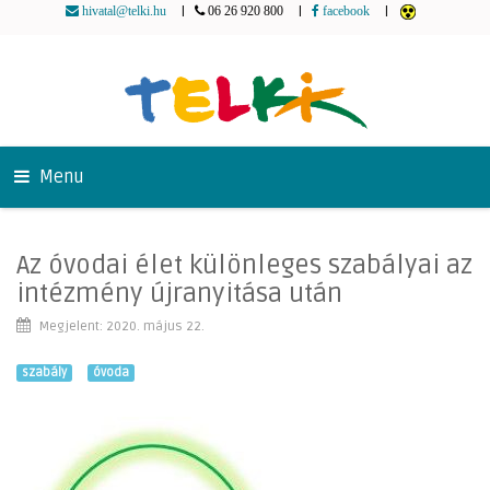
|
|
|
hivatal@telki.hu
06 26 920 800
facebook
Menu
Az óvodai élet különleges szabályai az
intézmény újranyitása után
Megjelent: 2020. május 22.
szabály
óvoda