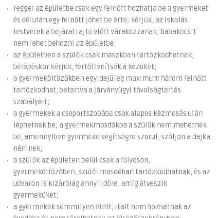
reggel az épületbe csak egy felnőtt hozhatja be a gyermeket
és délután egy felnőtt jöhet be érte; kérjük, az iskolás
testvérek a bejárati ajtó előtt várakozzanak; babakocsit
nem lehet behozni az épületbe;
az épületben a szülők csak maszkban tartózkodhatnak,
belépéskor kérjük, fertőtlenítsék a kezüket;
a gyermeköltözőkben egyidejűleg maximum három felnőtt
tartózkodhat, betartva a járványügyi távolságtartás
szabályait;
a gyermekek a csoportszobába csak alapos kézmosás után
léphetnek be; a gyermekmosdókba a szülők nem mehetnek
be, amennyiben gyermeke segítségre szorul, szóljon a dajka
néninek;
a szülők az épületen belül csak a folyosón,
gyermeköltözőben, szülői mosdóban tartózkodhatnak, és az
udvaron is kizárólag annyi időre, amíg átveszik
gyermeküket;
a gyermekek semmilyen ételt, italt nem hozhatnak az