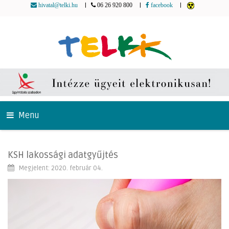
|
|
|
hivatal@telki.hu
06 26 920 800
facebook
Menu
KSH lakossági adatgyűjtés
Megjelent: 2020. február 04.