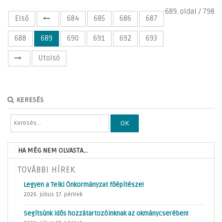
689. oldal / 798
Első
684
685
686
687
688
689
690
691
692
693
Utolsó
KERESÉS
OK
HA MÉG NEM OLVASTA...
TOVÁBBI HÍREK
Legyen a Telki Önkormányzat főépítésze!
2026. július 17. péntek
Segítsünk idős hozzátartozóinknak az okmánycserében!