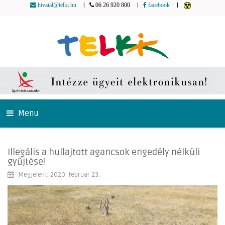
|
|
|
hivatal@telki.hu
06 26 920 800
facebook
Menu
Illegális a hullajtott agancsok engedély nélküli
gyűjtése!
Megjelent: 2020. február 23.