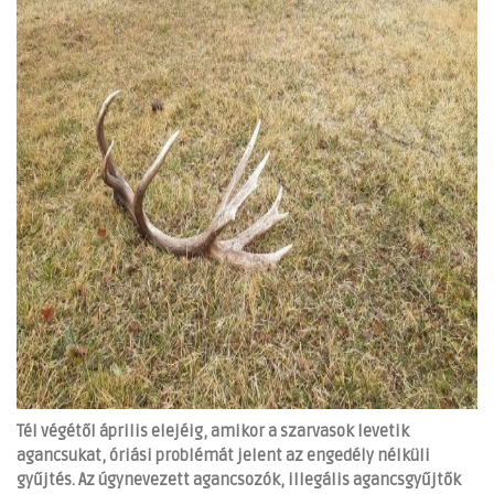
Tél végétől április elejéig, amikor a szarvasok levetik
agancsukat, óriási problémát jelent az engedély nélküli
gyűjtés.
Az úgynevezett agancsozók, illegális agancsgyűjtők