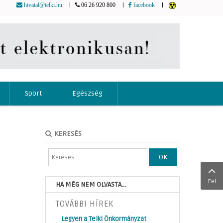
|
|
|
hivatal@telki.hu
06 26 920 800
facebook
Sport
Egészség
KERESÉS
OK
Fel
HA MÉG NEM OLVASTA...
TOVÁBBI HÍREK
Legyen a Telki Önkormányzat