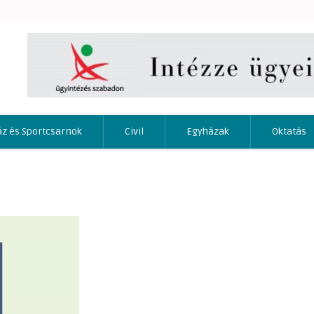
áz és Sportcsarnok
Civil
Egyházak
Oktatás