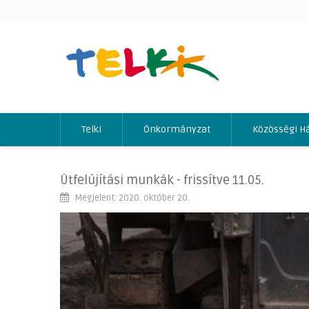
Telki
Önkormányzat
Közösségi H
Útfelújítási munkák - frissítve 11.05.
Megjelent: 2020. október 20.