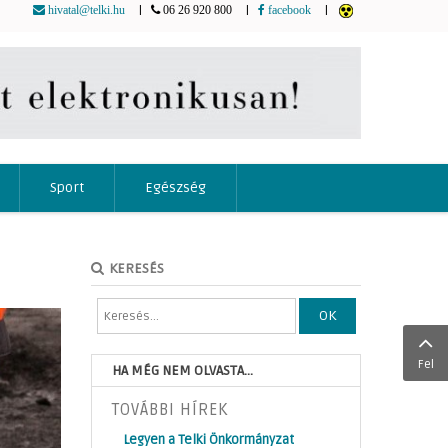
|
|
|
hivatal@telki.hu
06 26 920 800
facebook
Sport
Egészség
KERESÉS
OK
Fel
HA MÉG NEM OLVASTA...
TOVÁBBI HÍREK
Legyen a Telki Önkormányzat