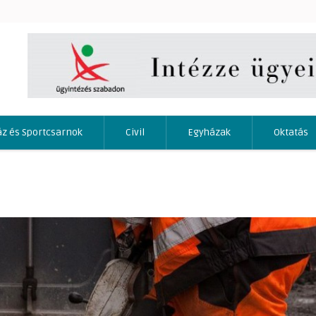
áz és Sportcsarnok
Civil
Egyházak
Oktatás