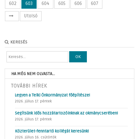
602
603
604
605
606
607
Utolsó
KERESÉS
OK
HA MÉG NEM OLVASTA...
TOVÁBBI HÍREK
Legyen a Telki Önkormányzat főépítésze!
2026. július 17. péntek
Segítsünk idős hozzátartozóinknak az okmánycserében!
2026. július 17. péntek
Közterület-fenntartó kollégát keresünk!
2026. július 16. csütörtök