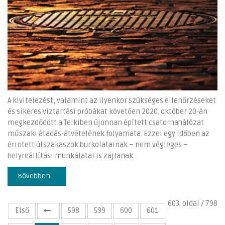
A kivitelezést, valamint az ilyenkor szükséges ellenőrzéseket
és sikeres víztartási próbákat követően 2020. október 20-án
megkezdődött a Telkiben újonnan épített csatornahálózat
műszaki átadás-átvételének folyamata. Ezzel egy időben az
érintett útszakaszok burkolatainak – nem végleges –
helyreállítási munkálatai is zajlanak.
Bővebben ...
603. oldal / 798
Első
598
599
600
601