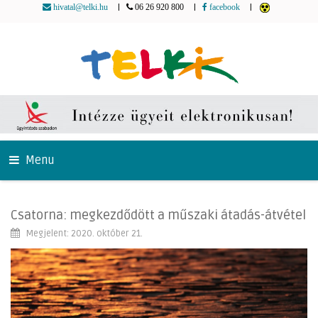
|
|
|
hivatal@telki.hu
06 26 920 800
facebook
Menu
Csatorna: megkezdődött a műszaki átadás-átvétel
Megjelent: 2020. október 21.