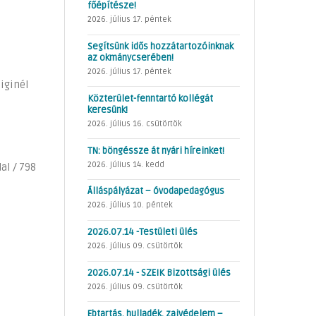
főépítésze!
2026. július 17. péntek
Segítsünk idős hozzátartozóinknak
az okmánycserében!
2026. július 17. péntek
iginél
Közterület-fenntartó kollégát
keresünk!
2026. július 16. csütörtök
TN: böngéssze át nyári híreinket!
2026. július 14. kedd
dal / 798
Álláspályázat – óvodapedagógus
2026. július 10. péntek
2026.07.14 -Testületi ülés
2026. július 09. csütörtök
2026.07.14 - SZEIK Bizottsági ülés
2026. július 09. csütörtök
Ebtartás, hulladék, zajvédelem –