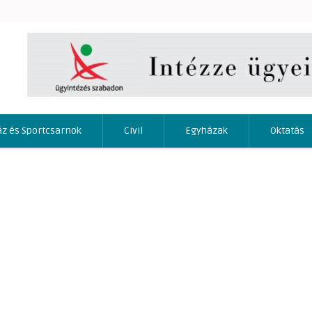
áz és Sportcsarnok
Civil
Egyházak
Oktatás