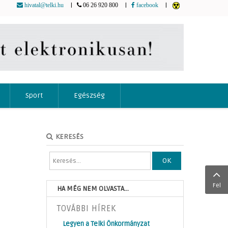
|
|
|
hivatal@telki.hu
06 26 920 800
facebook
Sport
Egészség
KERESÉS
OK
Fel
HA MÉG NEM OLVASTA...
TOVÁBBI HÍREK
Legyen a Telki Önkormányzat