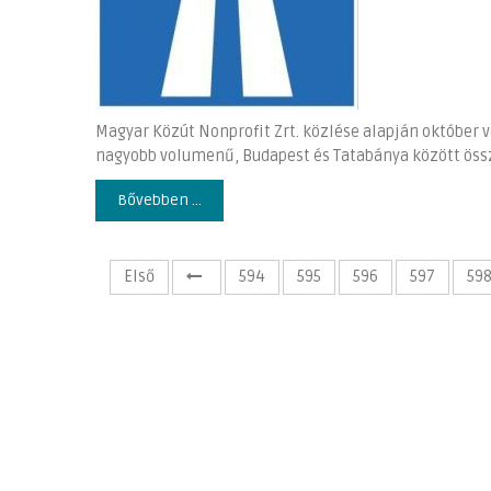
Magyar Közút Nonprofit Zrt. közlése alapján október 
nagyobb volumenű, Budapest és Tatabánya között össz
Bővebben ...
Első
594
595
596
597
59