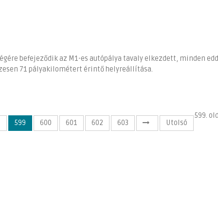
végére befejeződik az M1-es autópálya tavaly elkezdett, minden edd
esen 71 pályakilométert érintő helyreállítása.
599. ol
8
599
600
601
602
603
Utolsó