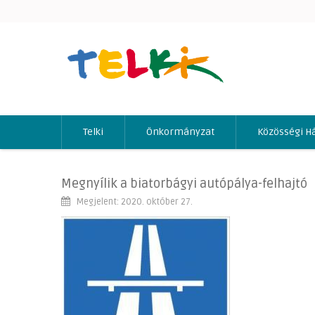
Telki
Önkormányzat
Közösségi H
Megnyílik a biatorbágyi autópálya-felhajtó
Megjelent: 2020. október 27.