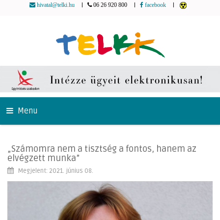
|
|
|
hivatal@telki.hu
06 26 920 800
facebook
Menu
„Számomra nem a tisztség a fontos, hanem az
elvégzett munka”
Megjelent: 2021. június 08.