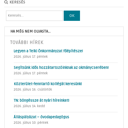
KERESÉS
OK
HA MÉG NEM OLVASTA...
TOVÁBBI HÍREK
Legyen a Telki Önkormányzat főépítésze!
2026. július 17. péntek
Segítsünk idős hozzátartozóinknak az okmánycserében!
2026. július 17. péntek
Közterület-fenntartó kollégát keresünk!
2026. július 16. csütörtök
TN: böngéssze át nyári híreinket!
2026. július 14. kedd
Álláspályázat – óvodapedagógus
2026. július 10. péntek