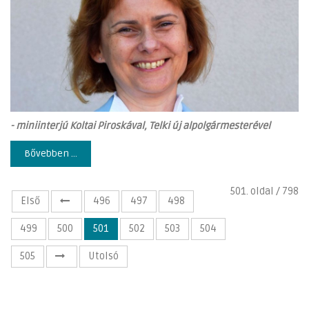
- miniinterjú Koltai Piroskával, Telki új alpolgármesterével
Bővebben ...
501. oldal / 798
Első
496
497
498
499
500
501
502
503
504
505
Utolsó