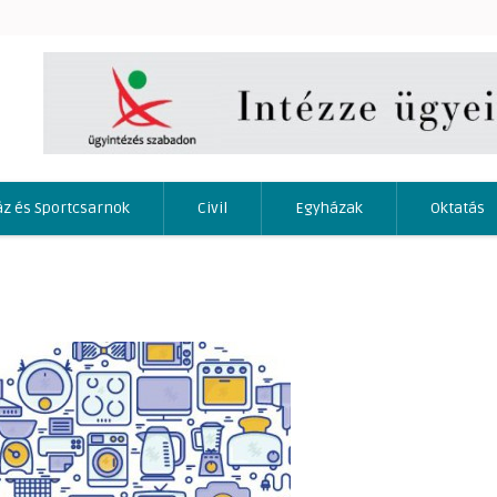
áz és Sportcsarnok
Civil
Egyházak
Oktatás