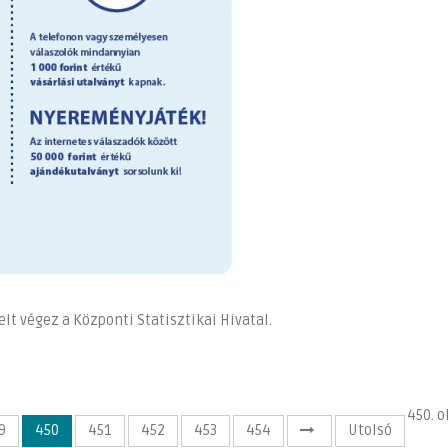
lt végez a Központi Statisztikai Hivatal.
450. o
9
450
451
452
453
454
Utolsó