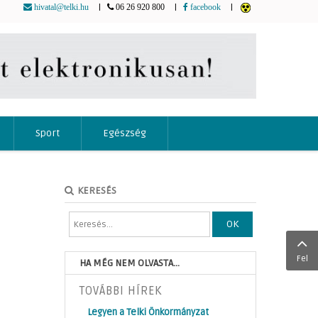
|
|
|
hivatal@telki.hu
06 26 920 800
facebook
Sport
Egészség
KERESÉS
OK
Fel
HA MÉG NEM OLVASTA...
TOVÁBBI HÍREK
Legyen a Telki Önkormányzat