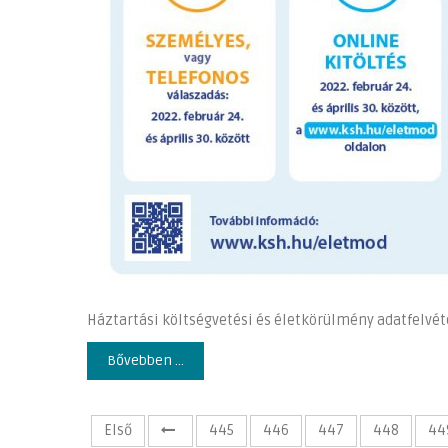
Háztartási költségvetési és életkörülmény adatfelvéte
Bővebben ...
Első
445
446
447
448
44