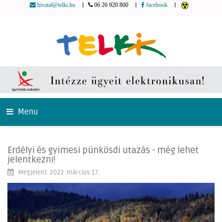
|
|
|
hivatal@telki.hu
06 26 920 800
facebook
Menu
Erdélyi és gyimesi pünkösdi utazás - még lehet
jelentkezni!
Megjelent: 2022. március 17.