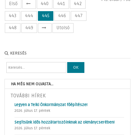
Első
440
441
442
443
444
445
446
447
448
449
Utolsó
KERESÉS
OK
HA MÉG NEM OLVASTA...
TOVÁBBI HÍREK
Legyen a Telki Önkormányzat főépítésze!
2026. július 17. péntek
Segítsünk idős hozzátartozóinknak az okmánycserében!
2026. július 17. péntek