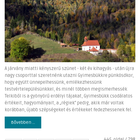
A járvány miatti kényszerű szünet - két év kihagyás - után újra
nagy csoporttal szeretnénk utazni Gyimesbükkre pünkösdkor,
hogy együtt ünnepelhessünk, emlékezhessünk
testvértelepülésünkkel, és minél többen megismerhessék
Telkiből is a gyönyörű erdélyi tájakat, Gyimesbükk csodálatos
értékeit, hagyományait, a „régiek” pedig, akik már voltak
korábban, újabb szépségeket és értékeket fedezhessenek fel.
Bővebben ...
445. oldal / 798