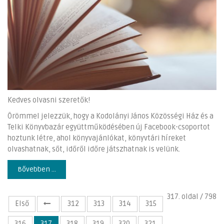
Kedves olvasni szeretők!
Örömmel jelezzük, hogy a Kodolányi János Közösségi Ház és a
Telki Könyvbazár együttműködésében új Facebook-csoportot
hoztunk létre, ahol könyvajánlókat, könyvtári híreket
olvashatnak, sőt, időről időre játszhatnak is velünk.
Bővebben ...
317. oldal / 798
Első
312
313
314
315
316
317
318
319
320
321