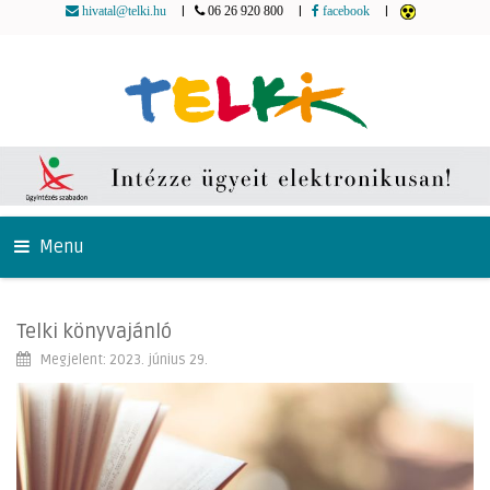
|
|
|
hivatal@telki.hu
06 26 920 800
facebook
Menu
Telki könyvajánló
Megjelent: 2023. június 29.