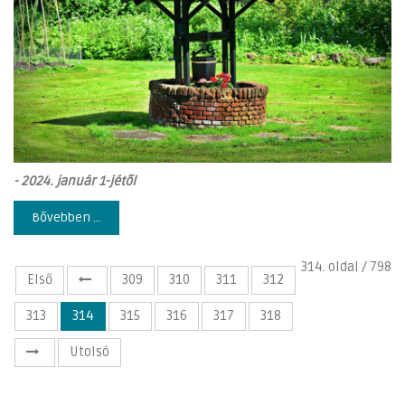
- 2
024. január 1-jétől
Bővebben ...
314. oldal / 798
Első
309
310
311
312
313
314
315
316
317
318
Utolsó