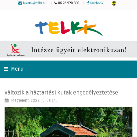
|
|
|
hivatal@telki.hu
06 26 920 800
facebook
Menu
Változik a háztartási kutak engedélyeztetése
Megjelent: 2023. július 14.