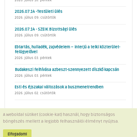
2026. július 10. péntek
2026.07.14 -Testületi ülés
2026. július 09. csütörtök
2026.07.14 - SZEIK Bizottsági ülés
2026. július 09. csütörtök
Ebtartás, hulladék, zajvédelem – interjú a telki közterület-
felügyelővel
2026. július 03. péntek
Budakeszi felhívása azbeszt-szennyezett díszkő kapcsán
2026. július 03. péntek
Esti és éjszakai változások a buszmenetrendben
2026. július 02. csütörtök
A weboldal sütiket (cookie-kat) használ, hogy biztonságos
böngészés mellett a legjobb felhasználói élményt nyújtsa.
Minden jog fenntartva © 2026 Telki Község Önkormányzata
Impresszum
-
Adatvédelem
Elfogadom!