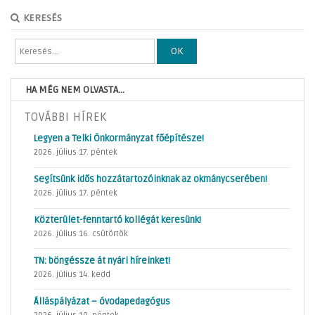
KERESÉS
OK
HA MÉG NEM OLVASTA...
TOVÁBBI HÍREK
Legyen a Telki Önkormányzat főépítésze!
2026. július 17. péntek
Segítsünk idős hozzátartozóinknak az okmánycserében!
2026. július 17. péntek
Közterület-fenntartó kollégát keresünk!
2026. július 16. csütörtök
TN: böngéssze át nyári híreinket!
2026. július 14. kedd
Álláspályázat – óvodapedagógus