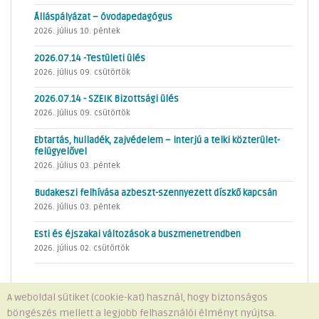
Álláspályázat – óvodapedagógus
2026. július 10. péntek
2026.07.14 -Testületi ülés
2026. július 09. csütörtök
2026.07.14 - SZEIK Bizottsági ülés
2026. július 09. csütörtök
Ebtartás, hulladék, zajvédelem – interjú a telki közterület-
felügyelővel
2026. július 03. péntek
Budakeszi felhívása azbeszt-szennyezett díszkő kapcsán
2026. július 03. péntek
Esti és éjszakai változások a buszmenetrendben
2026. július 02. csütörtök
A weboldal sütiket (cookie-kat) használ, hogy biztonságos
böngészés mellett a legjobb felhasználói élményt nyújtsa.
Minden jog fenntartva © 2026 Telki Község Önkormányzata