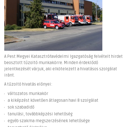
A Pest Megyei Katasztrófavédelmi Igazgatóság felvételt hirdet
beosztott tűzoltó munkakörre. Minden érdeklődő
jelentkezését várjuk, aki elkötelezett a hivatásos szolgálat
iránt.
A tűzoltó hivatás előnyei:
változatos munkakör
a kiképzést követően átlagosan havi 8 szolgálat
sok szabadidő
tanulási, továbbképzési lehetőség
egyéb szakma megszerzésének lehetősége