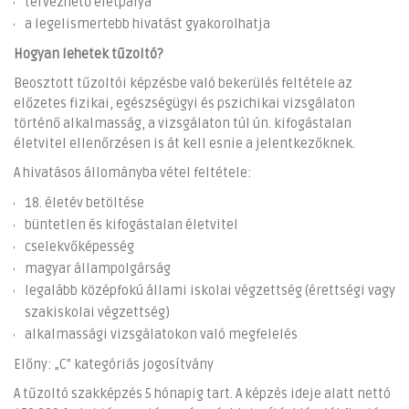
tervezhető életpálya
a legelismertebb hivatást gyakorolhatja
Hogyan lehetek tűzoltó?
Beosztott tűzoltói képzésbe való bekerülés feltétele az
előzetes fizikai, egészségügyi és pszichikai vizsgálaton
történő alkalmasság, a vizsgálaton túl ún. kifogástalan
életvitel ellenőrzésen is át kell esnie a jelentkezőknek.
A hivatásos állományba vétel feltétele:
18. életév betöltése
büntetlen és kifogástalan életvitel
cselekvőképesség
magyar állampolgárság
legalább középfokú állami iskolai végzettség (érettségi vagy
szakiskolai végzettség)
alkalmassági vizsgálatokon való megfelelés
Előny: „C” kategóriás jogosítvány
A tűzoltó szakképzés 5 hónapig tart. A képzés ideje alatt nettó