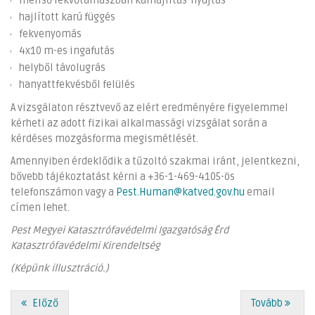
mellső fekvőtámaszban karhajlítás-nyújtás
hajlított karú függés
fekvenyomás
4x10 m-es ingafutás
helyből távolugrás
hanyattfekvésből felülés
A vizsgálaton résztvevő az elért eredményére figyelemmel
kérheti az adott fizikai alkalmassági vizsgálat során a
kérdéses mozgásforma megismétlését.
Amennyiben érdeklődik a tűzoltó szakmai iránt, jelentkezni,
bővebb tájékoztatást kérni a +36-1-469-4105-ös
telefonszámon vagy a
Pest.Human@katved.gov.hu
email
címen lehet.
Pest Megyei Katasztrófavédelmi Igazgatóság Érd
Katasztrófavédelmi Kirendeltség
(
Képünk illusztráció.)
Előző
Tovább