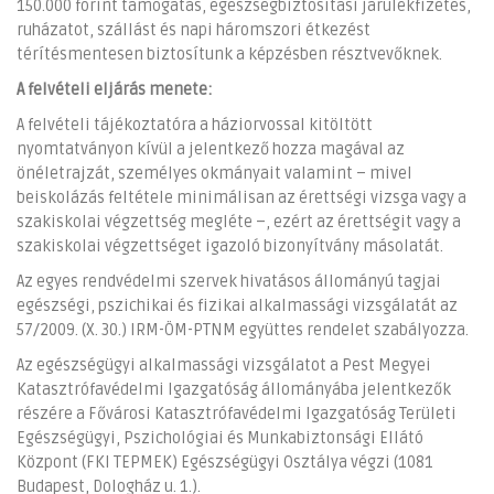
150.000 forint támogatás, egészségbiztosítási járulékfizetés,
ruházatot, szállást és napi háromszori étkezést
térítésmentesen biztosítunk a képzésben résztvevőknek.
A felvételi eljárás menete:
A felvételi tájékoztatóra a háziorvossal kitöltött
nyomtatványon kívül a jelentkező hozza magával az
önéletrajzát, személyes okmányait valamint – mivel
beiskolázás feltétele minimálisan az érettségi vizsga vagy a
szakiskolai végzettség megléte –, ezért az érettségit vagy a
szakiskolai végzettséget igazoló bizonyítvány másolatát.
Az egyes rendvédelmi szervek hivatásos állományú tagjai
egészségi, pszichikai és fizikai alkalmassági vizsgálatát az
57/2009. (X. 30.) IRM-ÖM-PTNM együttes rendelet szabályozza.
Az egészségügyi alkalmassági vizsgálatot a Pest Megyei
Katasztrófavédelmi Igazgatóság állományába jelentkezők
részére a Fővárosi Katasztrófavédelmi Igazgatóság Területi
Egészségügyi, Pszichológiai és Munkabiztonsági Ellátó
Központ (FKI TEPMEK) Egészségügyi Osztálya végzi (1081
Budapest, Dologház u. 1.).