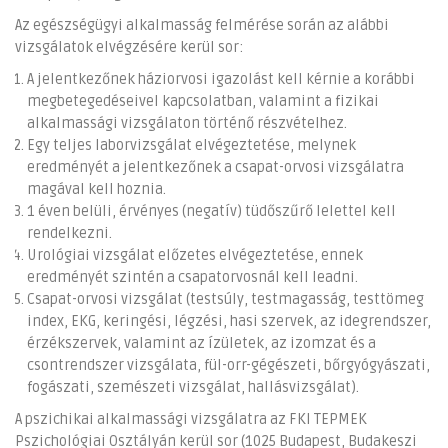
Az egészségügyi alkalmasság felmérése során az alábbi
vizsgálatok elvégzésére kerül sor:
A jelentkezőnek háziorvosi igazolást kell kérnie a korábbi
megbetegedéseivel kapcsolatban, valamint a fizikai
alkalmassági vizsgálaton történő részvételhez.
Egy teljes laborvizsgálat elvégeztetése, melynek
eredményét a jelentkezőnek a csapat-orvosi vizsgálatra
magával kell hoznia.
1 éven belüli, érvényes (negatív) tüdőszűrő lelettel kell
rendelkezni.
Urológiai vizsgálat előzetes elvégeztetése, ennek
eredményét szintén a csapatorvosnál kell leadni.
Csapat-orvosi vizsgálat (testsúly, testmagasság, testtömeg
index, EKG, keringési, légzési, hasi szervek, az idegrendszer,
érzékszervek, valamint az ízületek, az izomzat és a
csontrendszer vizsgálata, fül-orr-gégészeti, bőrgyógyászati,
fogászati, szemészeti vizsgálat, hallásvizsgálat).
A pszichikai alkalmassági vizsgálatra az FKI TEPMEK
Pszichológiai Osztályán kerül sor (1025 Budapest, Budakeszi