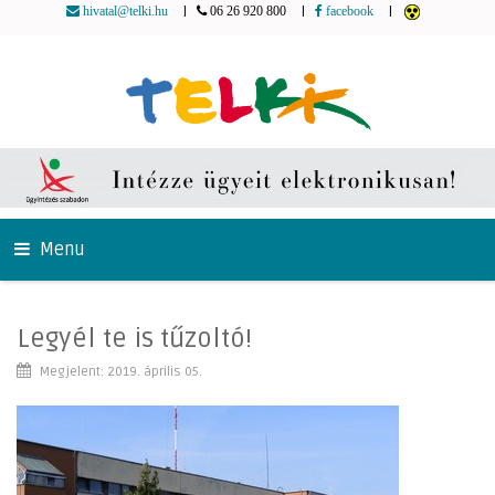
|
|
|
hivatal@telki.hu
06 26 920 800
facebook
Menu
Legyél te is tűzoltó!
Megjelent: 2019. április 05.