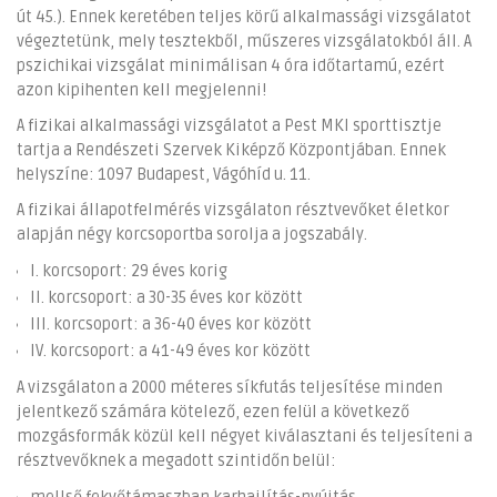
út 45.). Ennek keretében teljes körű alkalmassági vizsgálatot
végeztetünk, mely tesztekből, műszeres vizsgálatokból áll. A
pszichikai vizsgálat minimálisan 4 óra időtartamú, ezért
azon kipihenten kell megjelenni!
A fizikai alkalmassági vizsgálatot a Pest MKI sporttisztje
tartja a Rendészeti Szervek Kiképző Központjában. Ennek
helyszíne: 1097 Budapest, Vágóhíd u. 11.
A fizikai állapotfelmérés vizsgálaton résztvevőket életkor
alapján négy korcsoportba sorolja a jogszabály.
I. korcsoport: 29 éves korig
II. korcsoport: a 30-35 éves kor között
III. korcsoport: a 36-40 éves kor között
IV. korcsoport: a 41-49 éves kor között
A vizsgálaton a 2000 méteres síkfutás teljesítése minden
jelentkező számára kötelező, ezen felül a következő
mozgásformák közül kell négyet kiválasztani és teljesíteni a
résztvevőknek a megadott szintidőn belül: