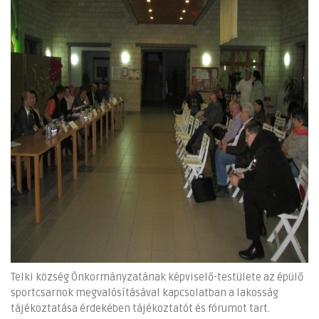
Telki község Önkormányzatának képviselő-testülete az épülő
sportcsarnok megvalósításával kapcsolatban a lakosság
tájékoztatása érdekében tájékoztatót és fórumot tart.