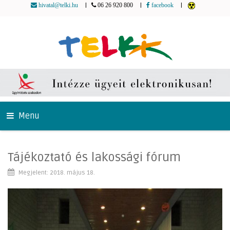
|
|
|
hivatal@telki.hu
06 26 920 800
facebook
Menu
Tájékoztató és lakossági fórum
Megjelent: 2018. május 18.