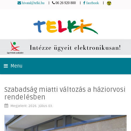
|
|
|
hivatal@telki.hu
06 26 920 800
facebook
Menu
Szabadság miatti változás a háziorvosi
rendelésben
Megjelent: 2026. július 03.