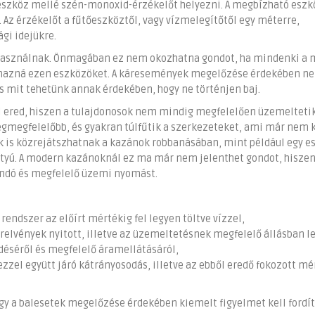
 eszköz mellé szén-monoxid-érzékelőt helyezni. A megbízható esz
 Az érzékelőt a fűtőeszköztől, vagy vízmelegítőtől egy méterre,
gi idejükre.
 használnak. Önmagában ez nem okozhatna gondot, ha mindenki a 
lmazná ezen eszközöket. A káresemények megelőzése érdekében ne
s mit tehetünk annak érdekében, hogy ne történjen baj.
l ered, hiszen a tulajdonosok nem mindig megfelelően üzemelteti
egmegfelelőbb, és gyakran túlfűtik a szerkezeteket, ami már nem 
is közrejátszhatnak a kazánok robbanásában, mint például egy e
ttyú. A modern kazánoknál ez ma már nem jelenthet gondot, hiszen
landó és megfelelő üzemi nyomást.
 rendszer az előírt mértékig fel legyen töltve vízzel,
zerelvények nyitott, illetve az üzemeltetésnek megfelelő állásban l
ödéséről és megfelelő áramellátásáról,
 ezzel együtt járó kátrányosodás, illetve az ebből eredő fokozott m
gy a balesetek megelőzése érdekében kiemelt figyelmet kell fordít