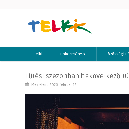
Telki
Önkormányzat
Közösségi H
Fűtési szezonban bekövetkező t
Megjelent: 2026. február 12.