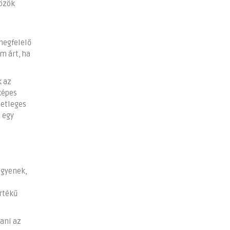
közök
megfelelő
m árt, ha
k az
képes
setleges
 egy
egyenek,
értékű
ani az