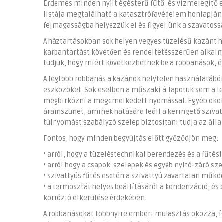
Érdemes minden nyílt égésterű fűtő- és vízmelegítő
listája megtalálható a katasztrófavédelem honlapján.
fejmagasságba helyezzük el és figyeljünk a szavatossá
A háztartásokban sok helyen vegyes tüzelésű kazánt
karbantartást követően és rendeltetésszerűen alka
tudjuk, hogy miért következhetnek be a robbanások, é
A legtöbb robbanás a kazánok helytelen használatábó
eszközöket. Sok esetben a műszaki állapotuk sem a l
megbirkózni a megemelkedett nyomással. Egyéb okok 
áramszünet, aminek hatására leáll a keringető sziva
túlnyomást szabályzó szelep biztosítani tudja az ál
Fontos, hogy minden begyújtás előtt győződjön meg:
• arról, hogy a tüzeléstechnikai berendezés és a fűtési
• arról hogy a csapok, szelepek és egyéb nyitó-záró s
• szivattyús fűtés esetén a szivattyú zavartalan műk
• a termosztát helyes beállításáról a kondenzáció, és
korrózió elkerülése érdekében.
A robbanásokat többnyire emberi mulasztás okozza, í