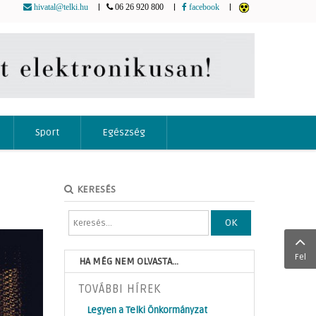
|
|
|
hivatal@telki.hu
06 26 920 800
facebook
Sport
Egészség
KERESÉS
OK
Fel
HA MÉG NEM OLVASTA...
TOVÁBBI HÍREK
Legyen a Telki Önkormányzat