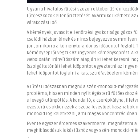
Ugyan a hivatalos fűtési szezon október 15-én kezdőd
fűtőeszközök ellenőriztetését. Akármikor kérhető az 
várakozási idő.
A kémények javasolt ellenőrzési gyakorisága gázos fű
családi házban élnek és nincs bejegyezve semmilyen
jön, amikorra a kéménytulajdonos időpontot foglalt. 
kéményseprői végzik az ingyenes kéményseprést. A 
weboldalán irányítószám alapján ki lehet keresni, 
(szolgáltatónál) lehet időpontot egyeztetni az ingye
lehet időpontot foglalni a katasztrófavédelem kémén
A fűtési időszakban megnő a szén-monoxid-mérgezéses
probléma, hiszen minden nyílt égésterű fűtőeszköz é
a levegő-utánpótlás. A kandalló, a cserépkályha, illetv
égésterű és akkor ezek a szoba levegőjét használják 
monoxid fog keletkezni, ami magas koncentrációban ak
Évente egyszer érdemes szakemberrel megnézetni a fű
meghibásodásuk lakástűzhöz vagy szén-monoxid-mér