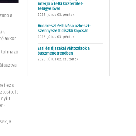
interjú a telki közterület-
felügyelővel
2026. július 03. péntek
zabb a
Budakeszi felhívása azbeszt-
szennyezett díszkő kapcsán
kik
2026. július 03. péntek
rő akkor
m
Esti és éjszakai változások a
artalmazó
buszmenetrendben
2026. július 02. csütörtök
választva
et ez a
ztosított
 nyílt
én-
sek, a