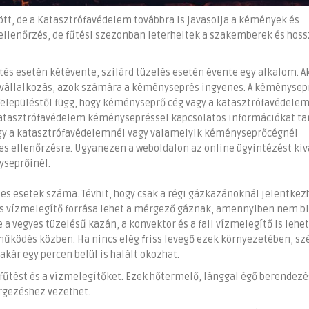
ött, de a Katasztrófavédelem továbbra is javasolja a kémények és
ellenőrzés, de fűtési szezonban leterheltek a szakemberek és hoss
tés esetén kétévente, szilárd tüzelés esetén évente egy alkalom. A
 vállalkozás, azok számára a kéményseprés ingyenes. A kéménysep
Településtől függ, hogy kéményseprő cég vagy a katasztrófavédele
katasztrófavédelem kéménysepréssel kapcsolatos információkat t
hogy a katasztrófavédelemnél vagy valamelyik kéményseprőcégnél
nes ellenőrzésre. Ugyanezen a weboldalon az online ügyintézést ki
yseprőinél.
 esetek száma. Tévhit, hogy csak a régi gázkazánoknál jelentkezh
s vízmelegítő forrása lehet a mérgező gáznak, amennyiben nem bi
e a vegyes tüzelésű kazán, a konvektor és a fali vízmelegítő is lehet
működés közben. Ha nincs elég friss levegő ezek környezetében, sz
ár egy percen belül is halált okozhat.
tést és a vízmelegítőket. Ezek hőtermelő, lánggal égő berendezé
gezéshez vezethet.