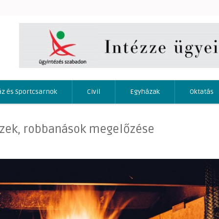
áz és Sportcsarnok
Civil
Egyházak
Oktatás
üzek, robbanások megelőzése